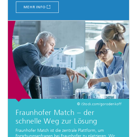
MEHR INFO
© iStock.com/gorodenkoff
Fraunhofer Match − der
schnelle Weg zur Lösung
Fraunhofer Match ist die zentrale Plattform, um
Forschungsanfragen bei Fraunhofer zu platzieren. Wir