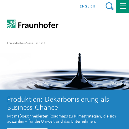
ENGLISH
Fraunhofer-Gesellschaft
Produktion: Dekarbonisierung als
Business-Chance
Mit maßgeschneiderten Roadmaps zu Klimastrategien, die sich
auszahlen – für die Umwelt und das Unternehmen.