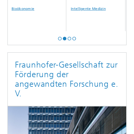
Bioökonomie
Intelligente Medizin
Künstli
Fraunhofer-Gesellschaft zur
Förderung der
angewandten Forschung e.
V.