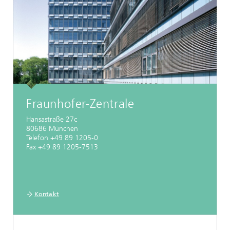
Fraunhofer-Zentrale
Hansastraße 27c
80686 München
Telefon +49 89 1205-0
Fax +49 89 1205-7513
Kontakt