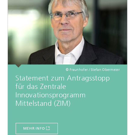
© Fraunhofer / Stefan Obermeier
Statement zum Antragsstopp
für das Zentrale
Innovationsprogramm
Mittelstand (ZIM)
MEHR INFO