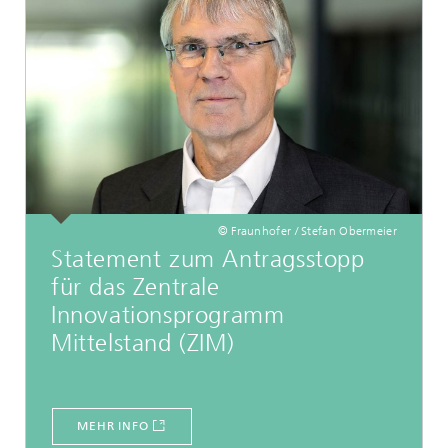
© Fraunhofer / Stefan Obermeier
Statement zum Antragsstopp
für das Zentrale
Innovationsprogramm
Mittelstand (ZIM)
MEHR INFO