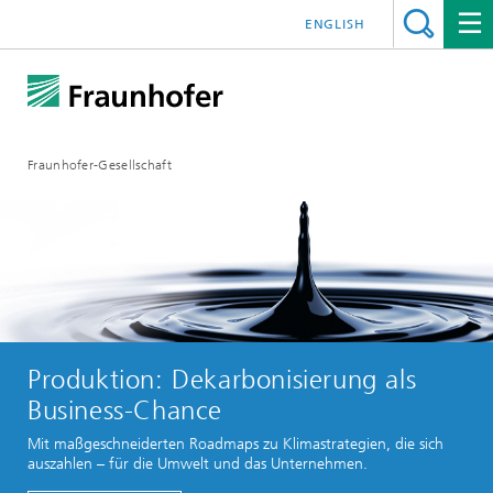
ENGLISH
Fraunhofer-Gesellschaft
Produktion: Dekarbonisierung als
Business-Chance
Mit maßgeschneiderten Roadmaps zu Klimastrategien, die sich
auszahlen – für die Umwelt und das Unternehmen.