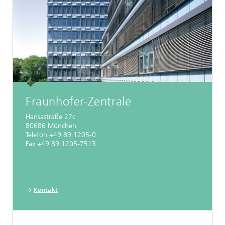
Fraunhofer-Zentrale
Hansastraße 27c
80686 München
Telefon +49 89 1205-0
Fax +49 89 1205-7513
Kontakt