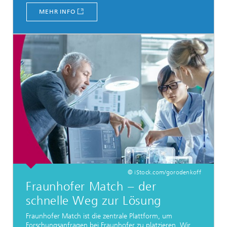
MEHR INFO
© iStock.com/gorodenkoff
Fraunhofer Match − der
schnelle Weg zur Lösung
Fraunhofer Match ist die zentrale Plattform, um
Forschungsanfragen bei Fraunhofer zu platzieren. Wir