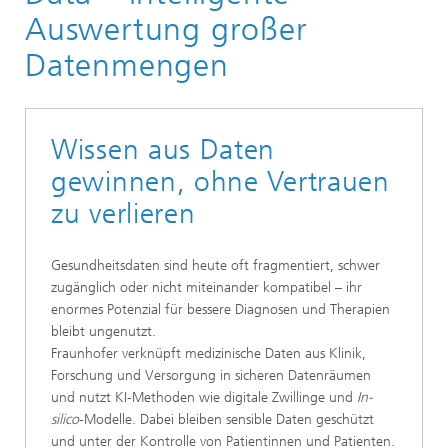
Aktuelles aus der Forschung
Auswertung großer
Wissenschaftsjahr 2026: Medizin der Zukunft
Datenmengen
Wissen aus Daten
gewinnen, ohne Vertrauen
zu verlieren
Gesundheitsdaten sind heute oft fragmentiert, schwer
zugänglich oder nicht miteinander kompatibel – ihr
enormes Potenzial für bessere Diagnosen und Therapien
bleibt ungenutzt.
Fraunhofer verknüpft medizinische Daten aus Klinik,
Forschung und Versorgung in sicheren Datenräumen
und nutzt KI-Methoden wie digitale Zwillinge und
In-
silico
-Modelle. Dabei bleiben sensible Daten geschützt
und unter der Kontrolle von Patientinnen und Patienten.