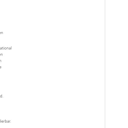
en
ational
en
n
e
d.
ierbar.