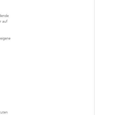
idende
r auf
 eigene
tuten