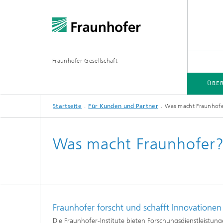
Fraunhofer-Gesellschaft
ÜBE
Startseite
Für Kunden und Partner
Was macht Fraunhof
ÜBER FRAUNHOFER
INSTITUTE UND EINRICHTUNGEN
FORSCHUNG
Was macht Fraunhofer
Fraunhofer-Verbünde
Hightec
Fraunhofer-Allianzen
Leitpro
Fraunhofer forscht und schafft Innovationen
Leistun
Fraunhofer Cluster of Excellence
Die Fraunhofer-Institute bieten Forschungsdienstleistung