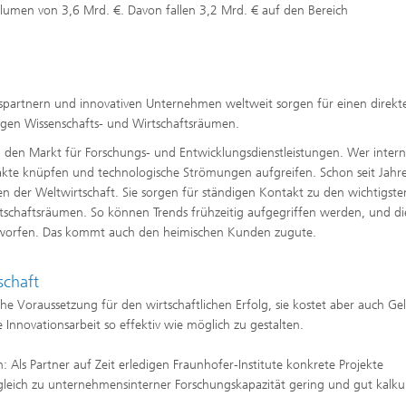
lumen von 3,6 Mrd. €. Davon fallen 3,2 Mrd. € auf den Bereich
gspartnern und innovativen Unternehmen weltweit sorgen für einen direkt
gen Wissenschafts- und Wirtschaftsräumen.
ch den Markt für Forschungs- und Entwicklungsdienstleistungen. Wer intern
takte knüpfen und technologische Strömungen aufgreifen. Schon seit Jahr
n der Weltwirtschaft. Sie sorgen für ständigen Kontakt zu den wichtigste
schaftsräumen. So können Trends frühzeitig aufgegriffen werden, und di
rworfen. Das kommt auch den heimischen Kunden zugute.
schaft
he Voraussetzung für den wirtschaftlichen Erfolg, sie kostet aber auch Gel
nnovationsarbeit so effektiv wie möglich zu gestalten.
: Als Partner auf Zeit erledigen Fraunhofer-Institute konkrete Projekte
gleich zu unternehmensinterner Forschungskapazität gering und gut kalkul