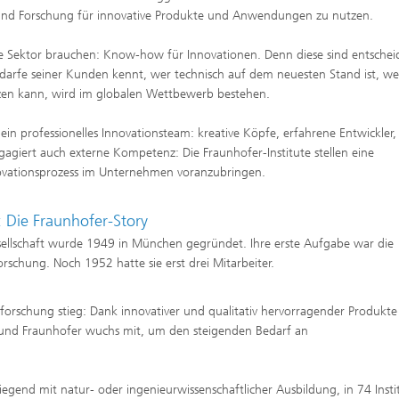
t und Forschung für innovative Produkte und Anwendungen zu nutzen.
iche Sektor brauchen: Know-how für Innovationen. Denn diese sind entsche
darfe seiner Kunden kennt, wer technisch auf dem neuesten Stand ist, we
tzen kann, wird im globalen Wettbewerb bestehen.
ein professionelles Innovationsteam: kreative Köpfe, erfahrene Entwickler,
gagiert auch externe Kompetenz: Die Fraunhofer-Institute stellen eine
Innovationsprozess im Unternehmen voranzubringen.
: Die Fraunhofer-Story
sellschaft wurde 1949 in München gegründet. Ihre erste Aufgabe war die
rschung. Noch 1952 hatte sie erst drei Mitarbeiter.
orschung stieg: Dank innovativer und qualitativ hervorragender Produkte
 und Fraunhofer wuchs mit, um den steigenden Bedarf an
gend mit natur- oder ingenieurwissenschaftlicher Ausbildung, in 74 Insti