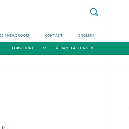
SE / NEWSROOM
KONTAKT
ENGLISH
FORSCHUNG
VERANSTALTUNGEN
[X]
[X]
[X]
Preise und Ehrungen
Fraunhofer-Preisverleihung
. Das