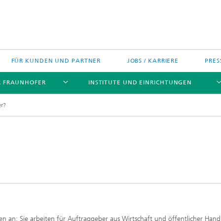
FÜR KUNDEN UND PARTNER
JOBS / KARRIERE
PRES
R FRAUNHOFER
INSTITUTE UND EINRICHTUNGEN
er?
?
h Agenda Deutschland
Politische Positionen
Europa
Technologietransfer
jekte
Nord- und Südamerika
gszentren
Asien
en an: Sie arbeiten für Auftraggeber aus Wirtschaft und öffentlicher Hand