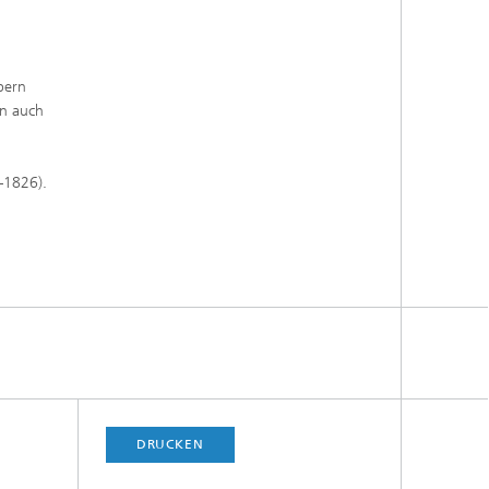
bern
rn auch
–1826).
DRUCKEN