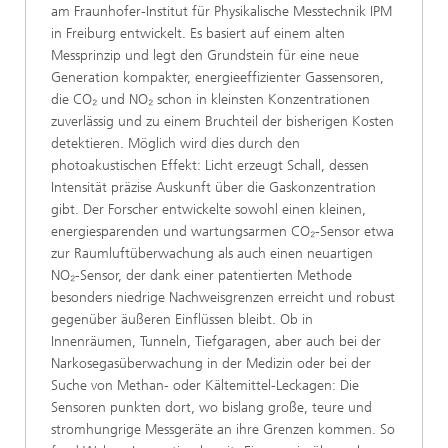
am Fraunhofer-Institut für Physikalische Messtechnik IPM
in Freiburg entwickelt. Es basiert auf einem alten
Messprinzip und legt den Grundstein für eine neue
Generation kompakter, energieeffizienter Gassensoren,
die CO₂ und NO₂ schon in kleinsten Konzentrationen
zuverlässig und zu einem Bruchteil der bisherigen Kosten
detektieren. Möglich wird dies durch den
photoakustischen Effekt: Licht erzeugt Schall, dessen
Intensität präzise Auskunft über die Gaskonzentration
gibt. Der Forscher entwickelte sowohl einen kleinen,
energiesparenden und wartungsarmen CO₂-Sensor etwa
zur Raumluftüberwachung als auch einen neuartigen
NO₂-Sensor, der dank einer patentierten Methode
besonders niedrige Nachweisgrenzen erreicht und robust
gegenüber äußeren Einflüssen bleibt. Ob in
Innenräumen, Tunneln, Tiefgaragen, aber auch bei der
Narkosegasüberwachung in der Medizin oder bei der
Suche von Methan- oder Kältemittel-Leckagen: Die
Sensoren punkten dort, wo bislang große, teure und
stromhungrige Messgeräte an ihre Grenzen kommen. So