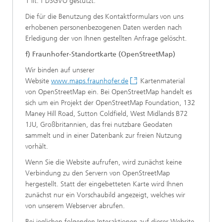
1 lit. f DSGVO gestützt.
Die für die Benutzung des Kontaktformulars von uns
erhobenen personenbezogenen Daten werden nach
Erledigung der von Ihnen gestellten Anfrage gelöscht.
f) Fraunhofer-Standortkarte (OpenStreetMap)
Wir binden auf unserer
Website
www.maps.fraunhofer.de
Kartenmaterial
von OpenStreetMap ein. Bei OpenStreetMap handelt es
sich um ein Projekt der OpenStreetMap Foundation, 132
Maney Hill Road, Sutton Coldfield, West Midlands B72
1JU, Großbritannien, das frei nutzbare Geodaten
sammelt und in einer Datenbank zur freien Nutzung
vorhält.
Wenn Sie die Website aufrufen, wird zunächst keine
Verbindung zu den Servern von OpenStreetMap
hergestellt. Statt der eingebetteten Karte wird Ihnen
zunächst nur ein Vorschaubild angezeigt, welches wir
von unserem Webserver abrufen.
Bei jeglichen folgenden Interaktionen auf dieser Website