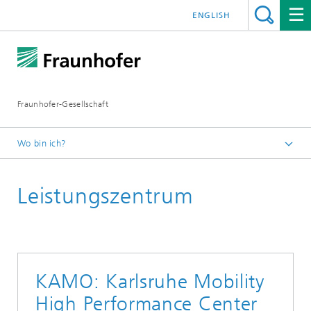
ENGLISH
Fraunhofer-Gesellschaft
Wo bin ich?
Startseite
Leistungszentrum
Institute und Einrichtungen
Kooperationen
Leistungszentren
KAMO: Karlsruhe Mobility
High Performance Center