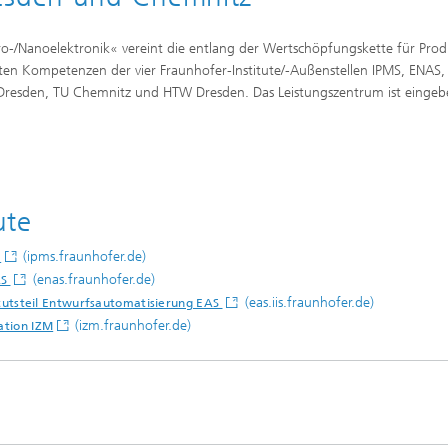
ro-/Nanoelektronik« vereint die entlang der Wertschöpfungskette für Pro
en Kompetenzen der vier Fraunhofer-Institute/-Außenstellen IPMS, ENAS, 
Dresden, TU Chemnitz und HTW Dresden. Das Leistungszentrum ist eingebe
ute
(ipms.fraunhofer.de)
S
(enas.fraunhofer.de)
AS
(eas.iis.fraunhofer.de)
stitutsteil Entwurfsautomatisierung EAS
(izm.fraunhofer.de)
ation IZM