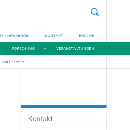
SE / NEWSROOM
KONTAKT
ENGLISH
FORSCHUNG
VERANSTALTUNGEN
en und Chemnitz
[X]
[X]
[X]
Preise und Ehrungen
Fraunhofer-Preisverleihung
Kontakt