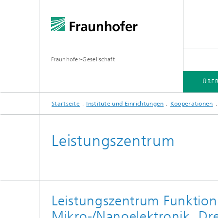
Fraunhofer-Gesellschaft
ÜBE
Startseite
Institute und Einrichtungen
Kooperationen
ÜBER FRAUNHOFER
INSTITUTE UND EINRICHTUNGEN
FORSCHUNG
Leistungszentrum
Fraunhofer-Verbünde
Hightec
Fraunhofer-Allianzen
Leitpro
Leistungszentrum Funktions
Leistun
Fraunhofer Cluster of Excellence
Mikro-/Nanoelektronik, D