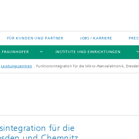
FÜR KUNDEN UND PARTNER
JOBS / KARRIERE
PRES
R FRAUNHOFER
INSTITUTE UND EINRICHTUNGEN
Leistungszentren
Funktionsintegration für die Mikro-/Nanoelektronik, Dresd
h Agenda Deutschland
Politische Positionen
Europa
Technologietransfer
jekte
Nord- und Südamerika
integration für die
gszentren
Asien
resden und Chemnitz