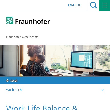
ENGLISH
Fraunhofer-Gesellschaft
© iStock
Wo bin ich?
Startseite
Work Life Balance &
Jobs / Karriere