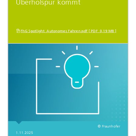
Überholspur kommt
FhG Spotlight_Autonomes Fahren.pdf [ PDF 0,19 MB ]
© Fraunhofer
1.11.2025