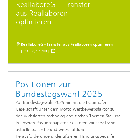
ReallaboreG – Transfer
aus Reallaboren
optimieren
ReallaboreG - Transfer aus Reallaboren optimieren
[ PDF 0,17 MB ]
Positionen zur
Bundestagswahl 2025
Zur Bundestagswahl 2025 nimmt die Fraunhofer-
Gesellschaft unter dem Motto Wettbewerbsfaktor zu
den wichtigsten technologiepolitischen Themen Stellung.
In unseren Positionspapieren skizzieren wir spezifische
aktuelle politische und wirtschaftliche
Herausforderungen, identifizieren Handlungsbedarfe