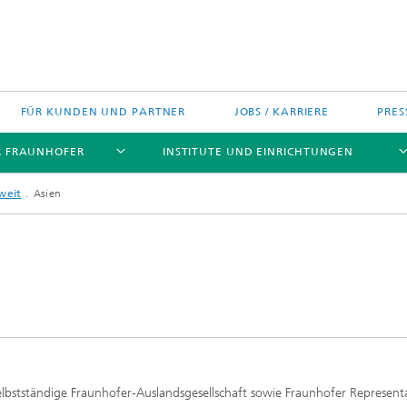
FÜR KUNDEN UND PARTNER
JOBS / KARRIERE
PRES
R FRAUNHOFER
INSTITUTE UND EINRICHTUNGEN
weit
Asien
h Agenda Deutschland
Politische Positionen
Europa
Technologietransfer
jekte
Nord- und Südamerika
gszentren
Asien
selbstständige Fraunhofer-Auslandsgesellschaft sowie Fraunhofer Represent