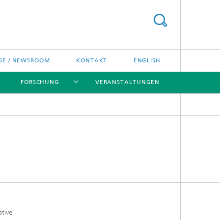
SE / NEWSROOM
KONTAKT
ENGLISH
FORSCHUNG
VERANSTALTUNGEN
[X]
[X]
[X]
Preise und Ehrungen
Fraunhofer-Preisverleihung
ative