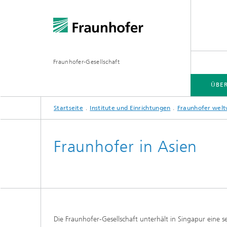
Fraunhofer-Gesellschaft
ÜBE
Startseite
Institute und Einrichtungen
Fraunhofer welt
ÜBER FRAUNHOFER
INSTITUTE UND EINRICHTUNGEN
FORSCHUNG
Fraunhofer in Asien
Fraunhofer-Verbünde
Hightec
Fraunhofer-Allianzen
Leitpro
Leistun
Fraunhofer Cluster of Excellence
Die Fraunhofer-Gesellschaft unterhält in Singapur eine 