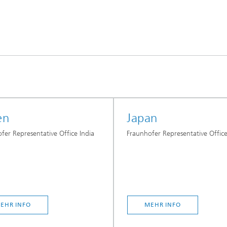
en
Japan
fer Representative Office India
Fraunhofer Representative Offic
EHR INFO
MEHR INFO