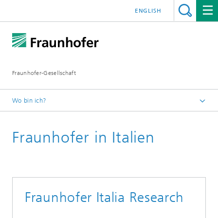
ENGLISH
Fraunhofer-Gesellschaft
Wo bin ich?
Startseite
Fraunhofer in Italien
Institute und Einrichtungen
Fraunhofer weltweit
Europa
Fraunhofer Italia Research