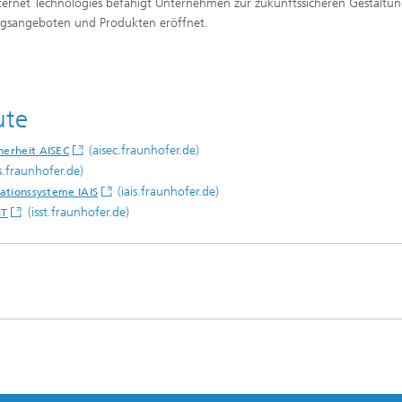
nternet Technologies befähigt Unternehmen zur zukunftssicheren Gestaltun
ngsangeboten und Produkten eröffnet.
ute
(aisec.fraunhofer.de)
herheit AISEC
is.fraunhofer.de)
(iais.fraunhofer.de)
mationssysteme IAIS
(isst.fraunhofer.de)
ST