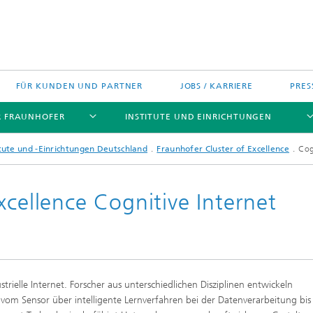
FÜR KUNDEN UND PARTNER
JOBS / KARRIERE
PRES
R FRAUNHOFER
INSTITUTE UND EINRICHTUNGEN
tute und -Einrichtungen Deutschland
Fraunhofer Cluster of Excellence
Cog
xcellence Cognitive Internet
h Agenda Deutschland
Politische Positionen
Europa
Technologietransfer
jekte
Nord- und Südamerika
strielle Internet. Forscher aus unterschiedlichen Disziplinen entwickeln
gszentren
Asien
om Sensor über intelligente Lernverfahren bei der Datenverarbeitung bis 