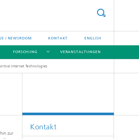
SE / NEWSROOM
KONTAKT
ENGLISH
FORSCHUNG
VERANSTALTUNGEN
nitive Internet Technologies
[X]
[X]
[X]
Preise und Ehrungen
Fraunhofer-Preisverleihung
Kontakt
hin zur