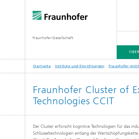
Fraunhofer-Gesellschaft
ÜBE
Startseite
Institute und Einrichtungen
Fraunhofer-Insti
ÜBER FRAUNHOFER
INSTITUTE UND EINRICHTUNGEN
FORSCHUNG
Fraunhofer Cluster of E
Technologies CCIT
Fraunhofer-Verbünde
Hightec
Fraunhofer-Allianzen
Leitpro
Der Cluster erforscht kognitive Technologien für das indu
Leistun
Fraunhofer Cluster of Excellence
Schlüsseltechnologien entlang der Wertschöpfungskette v