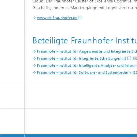
Cloud. Der Fraunhofer Cluster of Excellence Cognitive I
Geschäfts, indem es Marktzugänge mit kognitiven Lösu
www.cit.fraunhofer.de
Beteiligte Fraunhofer-Instit
Fraunhofer-Institut für Angewandte und Integrierte Sic
(i
Fraunhofer-Institut für Integrierte Schaltungen IIS
Fraunhofer-Institut für Intelligente Analyse- und Infor
Fraunhofer-Institut für Software- und Systemtechnik IS