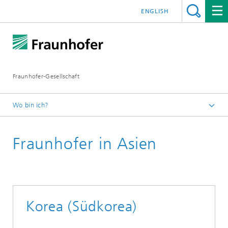
ENGLISH
Fraunhofer-Gesellschaft
Wo bin ich?
Startseite
Fraunhofer in Asien
Institute und Einrichtungen
Fraunhofer weltweit
Asien
Korea (Südkorea)