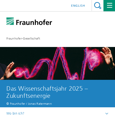
ENGLISH
Fraunhofer-Gesellschaft
Das Wissenschaftsjahr 2025 –
Zukunftsenergie
© Fraunhofer / Jonas Ratermann
Wo bin ich?