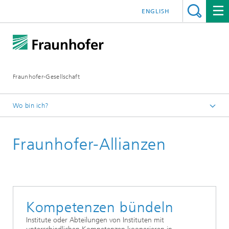
ENGLISH
Fraunhofer-Gesellschaft
Wo bin ich?
Startseite
Fraunhofer-Allianzen
Institute und Einrichtungen
Fraunhofer-Institute und -Einrichtungen Deutschland
Kompetenzen bündeln
Institute oder Abteilungen von Instituten mit