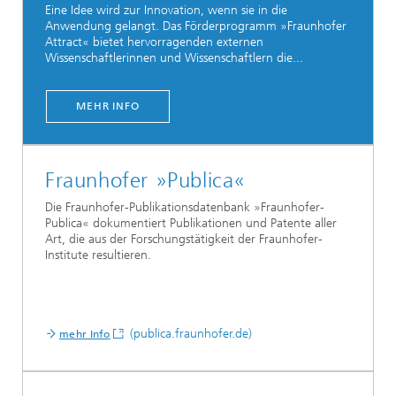
Eine Idee wird zur Innovation, wenn sie in die
Anwendung gelangt. Das Förderprogramm »Fraunhofer
Attract« bietet hervorragenden externen
Wissenschaftlerinnen und Wissenschaftlern die...
MEHR INFO
Fraunhofer »Publica«
Die Fraunhofer-Publikationsdatenbank »Fraunhofer-
Publica« dokumentiert Publikationen und Patente aller
Art, die aus der Forschungstätigkeit der Fraunhofer-
Institute resultieren.
(publica.fraunhofer.de)
mehr Info