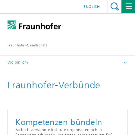
ENGLISH
Fraunhofer-Gesellschaft
Wo bin ich?
Startseite
Fraunhofer-Verbünde
Institute und Einrichtungen
Fraunhofer-Institute und -Einrichtungen Deutschland
Kompetenzen bündeln
Fachlich verwandte Institute organisieren sich in