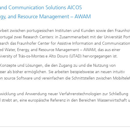
n and Communication Solutions AICOS
nergy, and Resource Management – AWAM
rbeit zwischen portugiesischen Instituten und Kunden sowie den Fraunho
Portugal zwei Research Centers: in Zusammenarbeit mit der Universität Por
earch das Fraunhofer Center for Assistive Information and Communicatio
ced Water, Energy, and Resource Management
– AWAM, das aus einer
niversity of Trás-os-Montes e Alto Douro (UTAD) hervorgegangen ist.
n Konzepte und Lösungen, die den Zugang zu und die Nutzung von
er als bisher ermöglichen. Sie arbeiten beispielsweise an neuen intuitiv
 source Software und vereinfachen die Schnittstellen zwischen Mobiltel
ntwicklung und Anwendung neuer Verfahrenstechnologien zur Schließung
d strebt an, eine europäische Referenz in den Bereichen Wasserwirtschaft 