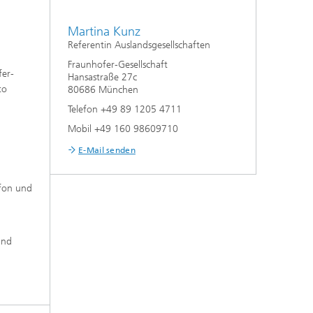
Martina Kunz
Referentin Auslandsgesellschaften
Fraunhofer-Gesellschaft
fer-
Hansastraße 27c
to
80686 München
n
Telefon +49 89 1205 4711
Mobil +49 160 98609710
E-Mail senden
efon und
und