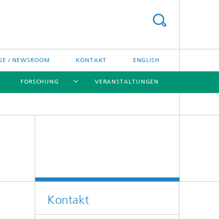
SE / NEWSROOM
KONTAKT
ENGLISH
FORSCHUNG
VERANSTALTUNGEN
[X]
[X]
[X]
Preise und Ehrungen
Fraunhofer-Preisverleihung
Kontakt