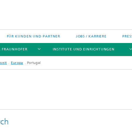
FÜR KUNDEN UND PARTNER
JOBS / KARRIERE
PRES
R FRAUNHOFER
INSTITUTE UND EINRICHTUNGEN
weit
Europa
Portugal
h Agenda Deutschland
Politische Positionen
Europa
Technologietransfer
jekte
Nord- und Südamerika
rch
gszentren
Asien