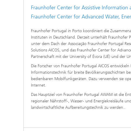
Fraunhofer Center for Assistive Informatio
Fraunhofer Center for Advanced Water, E
Fraunhofer Portugal in Porto koordiniert die Zusammena
Instituten in Deutschland. Derzeit unterhält Fraunhofer 
unter dem Dach der Associação Fraunhofer Portugal Res
Solutions AICOS, und das Fraunhofer Center for Advan
Partnerschaft mit der University of Évora (UÉ) und der U
Die Forscher von Fraunhofer Portugal AICOS entwickel
Informationstechnik für breite Bevölkerungsschichten bess
bedienbaren Mobilfunkgeräten. Dazu verwenden sie open
Internet.
Das Hauptziel von Fraunhofer Portugal AWAM ist die E
regionaler Nährstoff-, Wasser- und Energiekreisläufe un
landwirtschaftliche Aufbereitungstechnik zu werden..