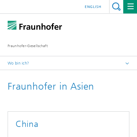
ENGLISH
Fraunhofer-Gesellschaft
Wo bin ich?
Startseite
Fraunhofer in Asien
Institute und Einrichtungen
Fraunhofer weltweit
Asien
China