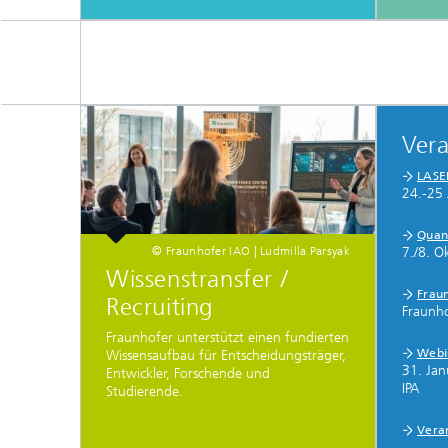
Ver
LASE
24.-25
Quan
© Fraunhofer IAO | Ludmilla Parsyak
7./8. O
Wissenstransfer /
Frau
Recruiting
Fraunh
Fraunhofer unterstützt einen fundierten
Webi
Wissensaufbau für Entscheidungsträger,
31. Jan
Entwickler, Forschende und
IPA
Studierende.
Vera