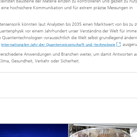
 kleinsten Bausteine der Materie einzeln zu kontrollieren und gezielt zu nut
r eine hochsichere Kommunikation und für extrem präzise Messungen in
ensorik könnten laut Analysten bis 2035 einen Marktwert von bis zu z
Quantenphysik vor einem Jahrhundert unser Verständnis der Welt für imme
n Quantentechnologien voraussichtlich die Welt selbst grundlegend ändern
ausgeru
Internationalen Jahr der Quantenwissenschaft und -technologie
 verschiedene Anwendungen und Branchen weiter, um damit Antworten au
lima, Gesundheit, Verkehr oder Sicherheit.