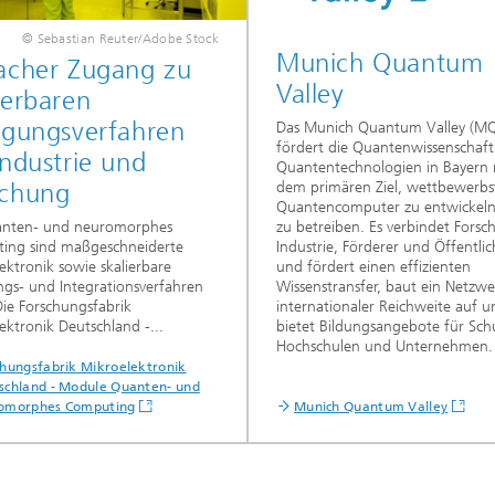
© Sebastian Reuter/Adobe Stock
Munich Quantum
facher Zugang zu
Valley
ierbaren
igungsverfahren
Das Munich Quantum Valley (M
fördert die Quantenwissenschaf
Industrie und
Quantentechnologien in Bayern 
schung
dem primären Ziel, wettbewerbs
Quantencomputer zu entwickel
anten- und neuromorphes
zu betreiben. Es verbindet Forsc
ing sind maßgeschneiderte
Industrie, Förderer und Öffentlic
ektronik sowie skalierbare
und fördert einen effizienten
ngs- und Integrationsverfahren
Wissenstransfer, baut ein Netzwe
Die Forschungsfabrik
internationaler Reichweite auf u
ektronik Deutschland -...
bietet Bildungsangebote für Sch
Hochschulen und Unternehmen.
chungsfabrik Mikroelektronik
schland - Module Quanten- und
omorphes Computing
Munich Quantum Valley