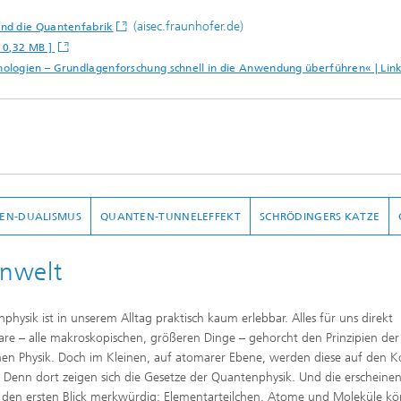
(aisec.fraunhofer.de)
und die Quantenfabrik
 0,32 MB ]
ologien – Grundlagenforschung schnell in die Anwendung überführen« | Lin
HEN-DUALISMUS
QUANTEN-TUNNELEFFEKT
SCHRÖDINGERS KATZE
nwelt
physik ist in unserem Alltag praktisch kaum erlebbar. Alles für uns direkt
are – alle makroskopischen, größeren Dinge – gehorcht den Prinzipien der
chen Physik. Doch im Kleinen, auf atomarer Ebene, werden diese auf den K
t: Denn dort zeigen sich die Gesetze der Quantenphysik. Und die erscheinen
 den ersten Blick merkwürdig: Elementarteilchen, Atome und Moleküle k