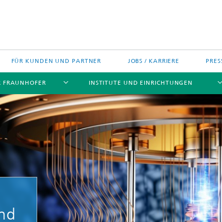
FÜR KUNDEN UND PARTNER
JOBS / KARRIERE
PRES
R FRAUNHOFER
INSTITUTE UND EINRICHTUNGEN
h Agenda Deutschland
Politische Positionen
Europa
Technologietransfer
jekte
Nord- und Südamerika
gszentren
nd
Asien