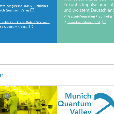
Zukunfts-Impulse braucht
nstaltungsreihe »MQV-Einblicke«
und wo steht Deutschlan
ich Quantum Valley
Presseinformation Fraunhofer I
Einblicke – Coole Kabel: Wie man
Download Studie [PDF]
te Qubits mit der...
en