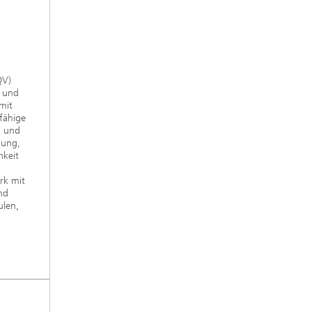
QV)
t und
mit
fähige
n und
hung,
hkeit
rk mit
nd
ulen,