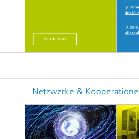
Vera
des Mun
MQV-
ultrakal
MEHR INFO
Netzwerke & Kooperation