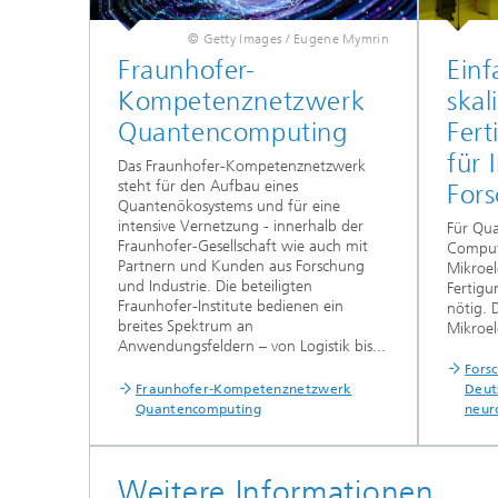
© Getty Images / Eugene Mymrin
Fraunhofer-
Ein
Kompetenznetzwerk
skal
Quantencomputing
Fert
für 
Das Fraunhofer-Kompetenznetzwerk
steht für den Aufbau eines
For
Quantenökosystems und für eine
intensive Vernetzung - innerhalb der
Für Qu
Fraunhofer-Gesellschaft wie auch mit
Comput
Partnern und Kunden aus Forschung
Mikroel
und Industrie. Die beteiligten
Fertigu
Fraunhofer-Institute bedienen ein
nötig. 
breites Spektrum an
Mikroel
Anwendungsfeldern – von Logistik bis...
Fors
Fraunhofer-Kompetenznetzwerk
Deut
Quantencomputing
neur
Weitere Informationen