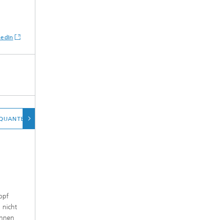
kedIn
QUANTENVERSCHRÄNKUNG
ZEITSTRAHL: DIE GESCHICHTE DER QUANTE
opf
 nicht
önnen