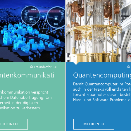
© Fraunhofer IOF
© 
ntenkommunikati
Quantencomputin
Damit Quantencomputer ihr Pote
auch in der Praxis voll entfalten
nkommunikation verspricht
forscht Fraunhofer daran, beste
ichere Datenübertragung. Um
Hard- und Software-Probleme zu
erheit in der digitalen
kation zu verbessern...
EHR INFO
MEHR INFO