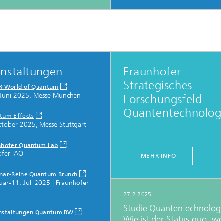
anstaltungen
Fraunhofer
Strategisches
R World of Quantum
 Juni 2025, Messe München
Forschungsfeld
Quantentechnolog
tum Effects
ktober 2025, Messe Stuttgart
nhofer Quantum Lab
ofer IAO
MEHR INFO
nar-Reihe Quantum Brunch
uar-11. Juli 2025 | Fraunhofer
27.2.2025
Studie Quantentechnolog
nstaltungen Quantum BW
Wie ist der Status quo, w