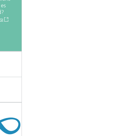
 es
d?
SI