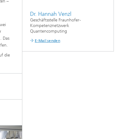
zen –
Dr. Hannah Venzl
Geschäftsstelle Fraunhofer-
wei
Kompetenznetzwerk
Quantencomputing
r
. Das
E-Mail senden
fen.
f die