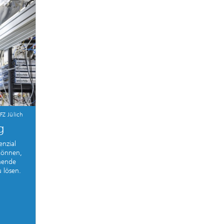
FZ Jülich
g
nzial
 können,
hende
 lösen.