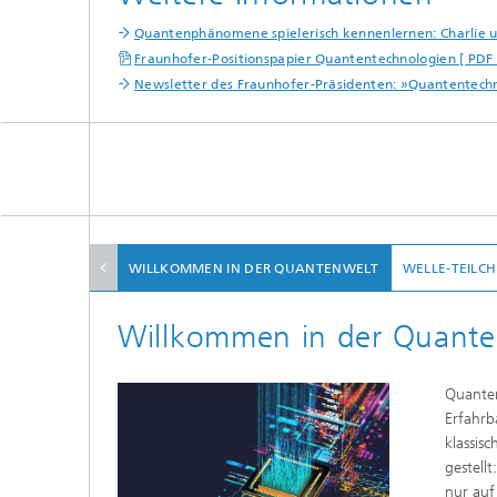
Quantenphänomene spielerisch kennenlernen: Charlie 
Fraunhofer-Positionspapier Quantentechnologien [ PDF
Newsletter des Fraunhofer-Präsidenten: »Quantentechn
WILLKOMMEN IN DER QUANTENWELT
WELLE-TEILC
Willkommen in der Quante
Quanten
Erfahrb
klassis
gestell
nur auf