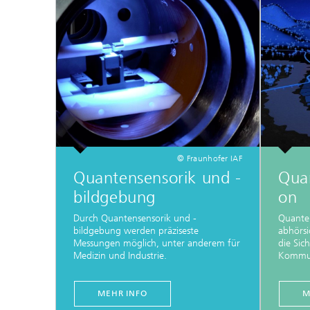
© Fraunhofer IAF
Quantensensorik und -
Qua
bildgebung
on
Durch Quantensensorik und -
Quante
bildgebung werden präziseste
abhörs
Messungen möglich, unter anderem für
die Sich
Medizin und Industrie.
Kommuni
MEHR INFO
M