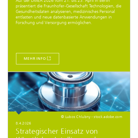
Auf der DMEA 2026 vom 21. bis 23. April in Berlin
präsentiert die Fraunhofer-Gesellschaft Technologien, die
Gesundheitsdaten analysieren, medizinisches Personal
entlasten und neue datenbasierte Anwendungen in
Forschung und Versorgung ermöglichen.
MEHR INFO
© Lubos Chlubny - stock.adobe.com
8.4.2026
Strategischer Einsatz von