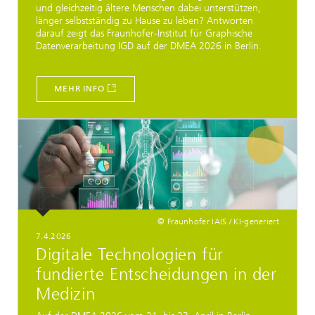
und gleichzeitig ältere Menschen dabei unterstützen,
länger selbstständig zu Hause zu leben? Antworten
darauf zeigt das Fraunhofer-Institut für Graphische
Datenverarbeitung IGD auf der DMEA 2026 in Berlin.
MEHR INFO
© Fraunhofer IAIS / KI-generiert
7.4.2026
Digitale Technologien für
fundierte Entscheidungen in der
Medizin