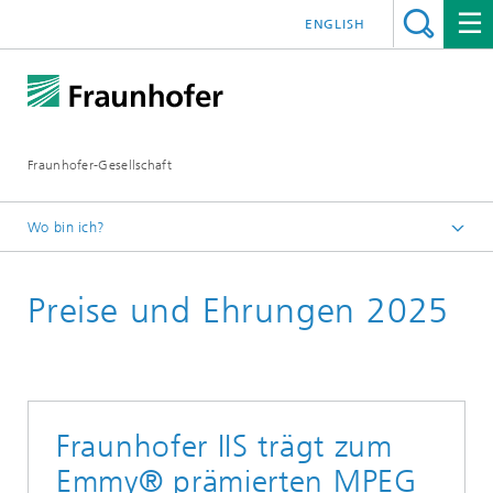
ENGLISH
Fraunhofer-Gesellschaft
Wo bin ich?
Startseite
Preise und Ehrungen 2025
Über Fraunhofer
Wissenschaftliche Exzellenz
Preise und Ehrungen
Fraunhofer IIS trägt zum
Emmy® prämierten MPEG