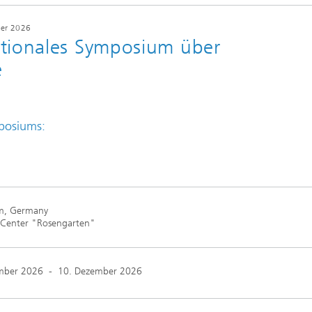
er 2026
ationales Symposium über
e
posiums:
m, Germany
 Center "Rosengarten"
mber 2026
-
10. Dezember 2026