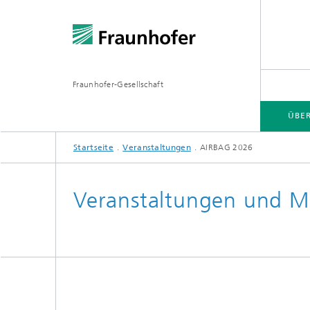
Fraunhofer-Gesellschaft
ÜBE
Startseite
Veranstaltungen
AIRBAG 2026
ÜBER FRAUNHOFER
INSTITUTE UND EINRICHTUNGEN
FORSCHUNG
Veranstaltungen und M
Fraunhofer-Verbünde
Hightec
Fraunhofer-Allianzen
Leitpro
Leistun
Fraunhofer Cluster of Excellence