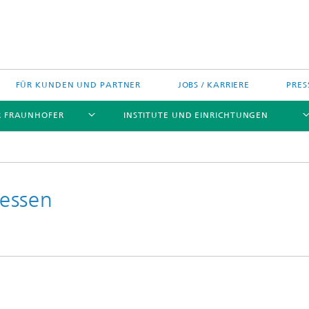
FÜR KUNDEN UND PARTNER
JOBS / KARRIERE
PRES
R FRAUNHOFER
INSTITUTE UND EINRICHTUNGEN
essen
h Agenda Deutschland
Politische Positionen
Europa
Technologietransfer
jekte
Nord- und Südamerika
gszentren
Asien