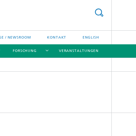
SE / NEWSROOM
KONTAKT
ENGLISH
FORSCHUNG
VERANSTALTUNGEN
[X]
[X]
[X]
Preise und Ehrungen
Fraunhofer-Preisverleihung