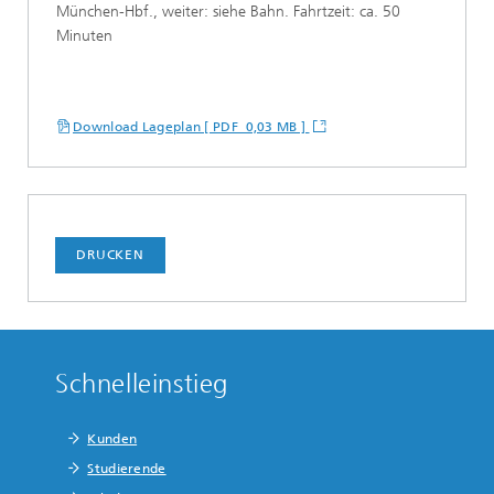
München-Hbf., weiter: siehe Bahn. Fahrtzeit: ca. 50
Minuten
Download Lageplan [ PDF 0,03 MB ]
DRUCKEN
Schnelleinstieg
Kunden
Studierende