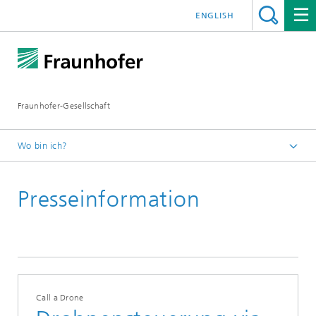
ENGLISH
Fraunhofer-Gesellschaft
Wo bin ich?
Startseite
Presseinformation
Presseinformationen
2018
August
Call a Drone