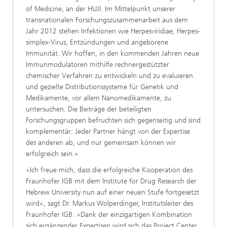
of Medicine, an der HUJI. Im Mittelpunkt unserer
transnationalen Forschungszusammenarbeit aus dem
Jahr 2012 stehen Infektionen wie Herpesviridiae, Herpes-
simplex-Virus, Entzündungen und angeborene
Immunität. Wir hoffen, in den kommenden Jahren neue
Immunmodulatoren mithilfe rechnergestützter
chemischer Verfahren zu entwickeln und zu evaluieren
und gezielte Distributionssysteme für Genetik und
Medikamente, vor allem Nanomedikamente, zu
untersuchen. Die Beiträge der beteiligten
Forschungsgruppen befruchten sich gegenseitig und sind
komplementär: Jeder Partner hängt von der Expertise
des anderen ab, und nur gemeinsam können wir
erfolgreich sein.«
»Ich freue mich, dass die erfolgreiche Kooperation des
Fraunhofer IGB mit dem Institute for Drug Research der
Hebrew University nun auf einer neuen Stufe fortgesetzt
wird«, sagt Dr. Markus Wolperdinger, Institutsleiter des
Fraunhofer IGB. »Dank der einzigartigen Kombination
sich ergänzender Expertisen wird sich das Project Center