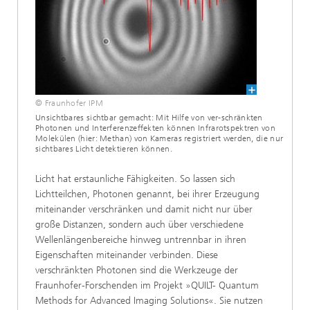
© Fraunhofer IPM
Unsichtbares sichtbar gemacht: Mit Hilfe von ver-schränkten
Photonen und Interferenzeffekten können Infrarotspektren von
Molekülen (hier: Methan) von Kameras registriert werden, die nur
sichtbares Licht detektieren können.
Licht hat erstaunliche Fähigkeiten. So lassen sich
Lichtteilchen, Photonen genannt, bei ihrer Erzeugung
miteinander verschränken und damit nicht nur über
große Distanzen, sondern auch über verschiedene
Wellenlängenbereiche hinweg untrennbar in ihren
Eigenschaften miteinander verbinden. Diese
verschränkten Photonen sind die Werkzeuge der
Fraunhofer-Forschenden im Projekt »QUILT- Quantum
Methods for Advanced Imaging Solutions«. Sie nutzen