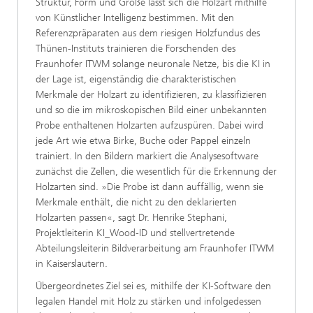
Struktur, Form und Größe lässt sich die Holzart mithilfe
von Künstlicher Intelligenz bestimmen. Mit den
Referenzpräparaten aus dem riesigen Holzfundus des
Thünen-Instituts trainieren die Forschenden des
Fraunhofer ITWM solange neuronale Netze, bis die KI in
der Lage ist, eigenständig die charakteristischen
Merkmale der Holzart zu identifizieren, zu klassifizieren
und so die im mikroskopischen Bild einer unbekannten
Probe enthaltenen Holzarten aufzuspüren. Dabei wird
jede Art wie etwa Birke, Buche oder Pappel einzeln
trainiert. In den Bildern markiert die Analysesoftware
zunächst die Zellen, die wesentlich für die Erkennung der
Holzarten sind. »Die Probe ist dann auffällig, wenn sie
Merkmale enthält, die nicht zu den deklarierten
Holzarten passen«, sagt Dr. Henrike Stephani,
Projektleiterin KI_Wood-ID und stellvertretende
Abteilungsleiterin Bildverarbeitung am Fraunhofer ITWM
in Kaiserslautern.
Übergeordnetes Ziel sei es, mithilfe der KI-Software den
legalen Handel mit Holz zu stärken und infolgedessen