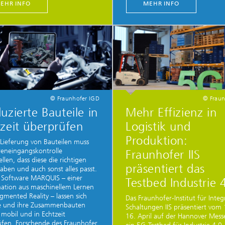
EHR INFO
MEHR INFO
© Fraunhofer IGD
© Fraun
uzierte Bauteile in
Mehr Effizienz in
zeit überprüfen
Logistik und
Produktion:
 Lieferung von Bauteilen muss
eneingangskontrolle
Fraunhofer IIS
ellen, dass diese die richtigen
präsentiert das
ben und auch sonst alles passt.
 Software MARQUIS – einer
Testbed Industrie 
ation aus maschinellem Lernen
mented Reality – lassen sich
Das Fraunhofer-Institut für Integ
le und ihre Zusammenbauten
Schaltungen IIS präsentiert vom 
 mobil und in Echtzeit
16. April auf der Hannover Mes
fen. Forschende des Fraunhofer