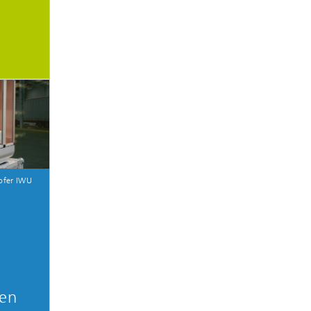
ofer IWU
en