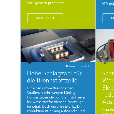
Intelligenz zu profitieren.
IGD prä
...
MEHR INFO
M
© Fraunhofer IPT
Hohe Schlagzahl für
Schn
die Brennstoffzelle
Werk
Ble
Für einen umweltfreundlichen
Straßenverkehr werden künftig
redu
Hunderttausende von Brennstoffzellen
Aus
für wasserstoffbetriebene Fahrzeuge
benötigt. Doch die Brennstoffzellen-
Fraunh
Produktion ist bislang aufwendig und