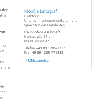
n der
Monika Landgraf
ekter
Direktorin
Unternehmenskommunikation und
Sprecherin des Präsidenten
von
Fraunhofer-Gesellschaft
Hansastraße 27 c
80686 München
. Für
Telefon +49 89 1205-1333
Wie
Fax +49 89 1205-771333
n
E-Mail senden
ben
nfang an
 der
eine
ser