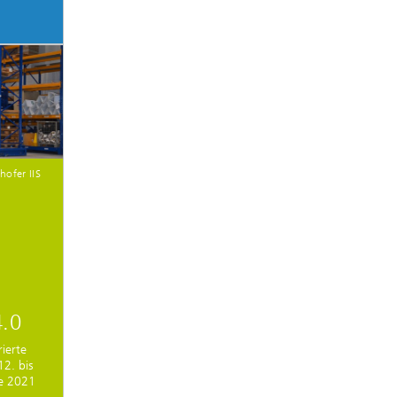
hofer IIS
4.0
rierte
12. bis
se 2021