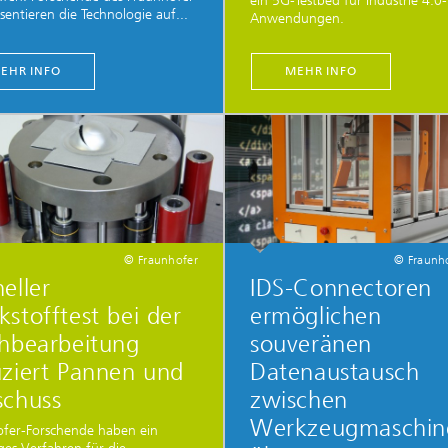
ein 5G-Testbed für Industrie 4.0-
sentieren die Technologie auf...
Anwendungen.
EHR INFO
MEHR INFO
© Fraunhofer
© Fraunh
eller
IDS-Connectoren
stofftest bei der
ermöglichen
chbearbeitung
souveränen
ziert Pannen und
Datenaustausch
schuss
zwischen
Werkzeugmaschin
ofer-Forschende haben ein