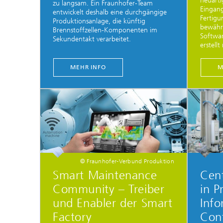
neuarti
zu langsam. Ein Fraunhofer-Team
Eingang
entwickelt deshalb eine durchgängige
Fertigu
Produktionsanlage, die künftig
bewährt
Brennstoffzellen-Komponenten im
Softwar
Sekundentakt verarbeitet.
erstell
MEHR INFO
M
© Fraunhofer-Verbund Produktion
Smart Maintenance
Cent
Community – Treiber
in P
und Enabler der Smart
Info
Factory
Cont