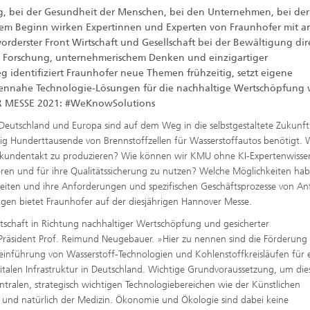
ag, bei der Gesundheit der Menschen, bei den Unternehmen, bei der
hrem Beginn wirken Expertinnen und Experten von Fraunhofer mit a
derster Front Wirtschaft und Gesellschaft bei der Bewältigung dir
r Forschung, unternehmerischem Denken und einzigartiger
 identifiziert Fraunhofer neue Themen frühzeitig, setzt eigene
ennahe Technologie-Lösungen für die nachhaltige Wertschöpfung 
ER MESSE 2021: #WeKnowSolutions
 Deutschland und Europa sind auf dem Weg in die selbstgestaltete Zukunft
g Hunderttausende von Brennstoffzellen für Wasserstoffautos benötigt. 
Sekundentakt zu produzieren? Wie können wir KMU ohne KI-Expertenwisse
eren und für ihre Qualitätssicherung zu nutzen? Welche Möglichkeiten ha
reiten und ihre Anforderungen und spezifischen Geschäftsprozesse von A
gen bietet Fraunhofer auf der diesjährigen Hannover Messe.
tschaft in Richtung nachhaltiger Wertschöpfung und gesicherter
r-Präsident Prof. Reimund Neugebauer. »Hier zu nennen sind die Förderung
einführung von Wasserstoff-Technologien und Kohlenstoffkreisläufen für 
italen Infrastruktur in Deutschland. Wichtige Grundvoraussetzung, um die
ntralen, strategisch wichtigen Technologiebereichen wie der Künstlichen
it und natürlich der Medizin. Ökonomie und Ökologie sind dabei keine