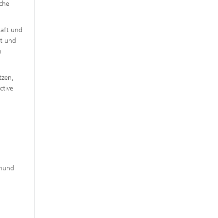
che
haft und
ät und
n
tzen,
ctive
imund