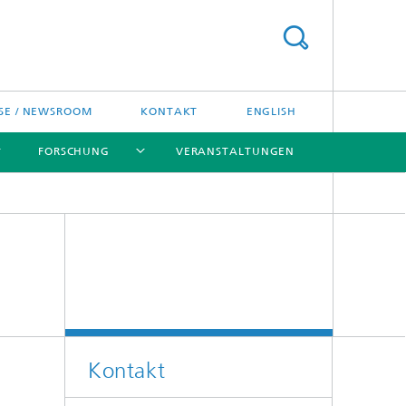
SE / NEWSROOM
KONTAKT
ENGLISH
FORSCHUNG
VERANSTALTUNGEN
[X]
[X]
[X]
Preise und Ehrungen
Fraunhofer-Preisverleihung
Kontakt