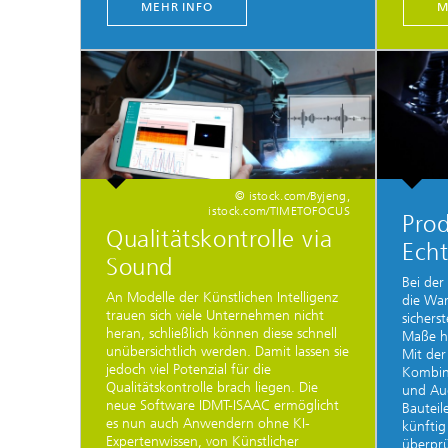
MEHR INFO
M
© istock.com/Byjeng,
istock.com/TIMETOFOCUS
Prod
Qualitätskontrolle via
Echt
Sound
Bei der
An Modelle der Künstlichen Intelligenz
die War
trauen sich viele Unternehmen nicht
sicherst
heran, schließlich können diese schnell
Maße ha
unübersichtlich werden. Damit lassen sie
Mit der
jedoch viel Potenzial für die
Kombin
Qualitätskontrolle brach liegen. Die
und Aug
neue Software IDMT-ISAAC ermöglicht
Bautei
es nun auch Anwendern ohne KI-
künftig
Expertenwissen, von Künstlicher
überprü