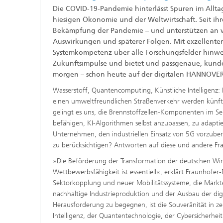
Die COVID-19-Pandemie hinterlässt Spuren im Allt
hiesigen Ökonomie und der Weltwirtschaft. Seit i
Bekämpfung der Pandemie – und unterstützen an vor
Auswirkungen und späterer Folgen. Mit exzellente
Systemkompetenz über alle Forschungsfelder hinweg
Zukunftsimpulse und bietet und passgenaue, kund
morgen – schon heute auf der digitalen HANNOV
Wasserstoff, Quantencomputing, Künstliche Intelligenz:
einen umweltfreundlichen Straßenverkehr werden künfti
gelingt es uns, die Brennstoffzellen-Komponenten im 
befähigen, KI-Algorithmen selbst anzupassen, zu adapti
Unternehmen, den industriellen Einsatz von 5G vorzube
zu berücksichtigen? Antworten auf diese und andere Fra
»Die Beförderung der Transformation der deutschen Wir
Wettbewerbsfähigkeit ist essentiell«, erklärt Fraunhofe
Sektorkopplung und neuer Mobilitätssysteme, die Markt
nachhaltige Industrieproduktion und der Ausbau der dig
Herausforderung zu begegnen, ist die Souveränität in ze
Intelligenz, der Quantentechnologie, der Cybersicherhe