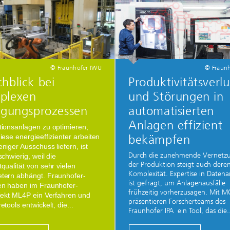
© Fraunhofer IWU
© Fraunh
hblick bei
Produktivitätsverlu
plexen
und Störungen in
igungsprozessen
automatisierten
Anlagen effizient
tionsanlagen zu optimieren,
bekämpfen
iese energieeffizienter arbeiten
niger Ausschuss liefern, ist
Durch die zunehmende Vernetzu
schwierig, weil die
der Produktion steigt auch dere
qualität von sehr vielen
Komplexität. Expertise in Datena
tern abhängt. Fraunhofer-
ist gefragt, um Anlagenausfälle
en haben im Fraunhofer-
frühzeitig vorherzusagen. Mit 
jekt ML4P ein Verfahren und
präsentieren Forscherteams des
etools entwickelt, die...
Fraunhofer IPA ein Tool, das die.