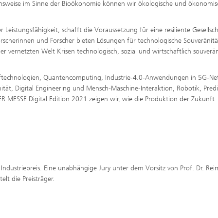
bensweise im Sinne der Bioökonomie können wir ökologische und ökonomis
r Leistungsfähigkeit, schafft die Voraussetzung für eine resiliente Gesellsc
rscherinnen und Forscher bieten Lösungen für technologische Souveränit
r vernetzten Welt Krisen technologisch, sozial und wirtschaftlich souverä
offtechnologien, Quantencomputing, Industrie-4.0-Anwendungen in 5G-Ne
nität, Digital Engineering und Mensch-Maschine-Interaktion, Robotik, Predi
MESSE Digital Edition 2021 zeigen wir, wie die Produktion der Zukunft
Industriepreis. Eine unabhängige Jury unter dem Vorsitz von Prof. Dr. Re
lt die Preisträger.