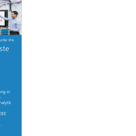
ofer IPA
ste
ng in
n
nalytik
MOEE
..