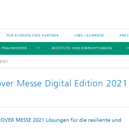
FÜR KUNDEN UND PARTNER
JOBS / KARRIERE
PRES
R FRAUNHOFER
INSTITUTE UND EINRICHTUNGEN
 2021
er Messe Digital Edition 2021
h Agenda Deutschland
Politische Positionen
Europa
Technologietransfer
jekte
Nord- und Südamerika
NOVER MESSE 2021 Lösungen für die resiliente und
gszentren
Asien