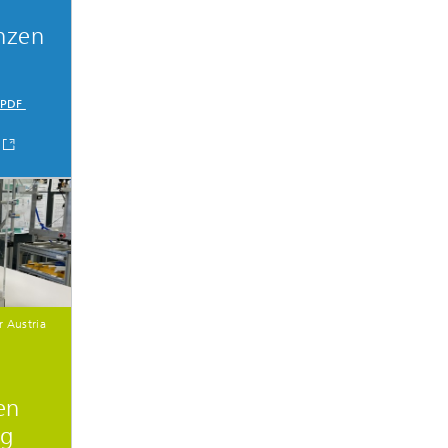
nzen
 PDF
 Austria
en
ng