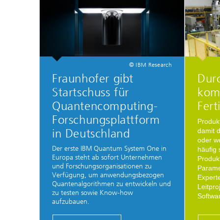
© IBM Research
Fraunhofer gibt
Durc
Startschuss für
kom
Quantencomputing-
Fert
Forschungsplattform
Produk
in Deutschland
damit d
oder we
Der erste IBM Quantum System One in
häufig 
Europa steht ab sofort Unternehmen
Produkt
und Forschungsorganisationen zu
Parame
Verfügung, um anwendungsbezogen
Expert
Quantenalgorithmen zu entwickeln und
Leitpro
zu testen sowie Know-how
Softwar
aufzubauen.