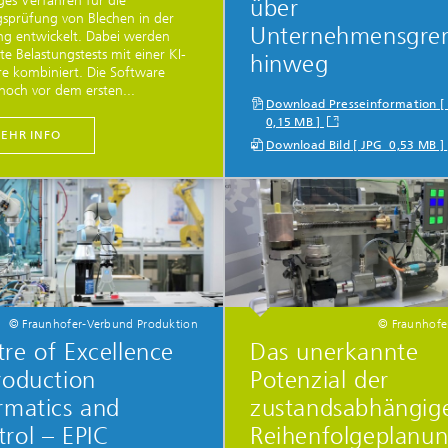
ges Verfahren für die
über
sprüfung von Blechen in der
Unternehmensgre
ng entwickelt. Dabei werden
e Belastungstests mit einer KI-
hinweg
e kombiniert. Die Software
t noch vor dem ersten...
Download Presseinformation [
0,15 MB ]
EHR INFO
Download Bild [ JPG 0,53 MB ]
© Fraunhofer-Verbund Produktion
© Fraunhofer
re of Excellence
Das unerkannte
roduction
Potenzial der
rmatics and
zustandsabhängig
rol – EPIC
Reihenfolgeplanu