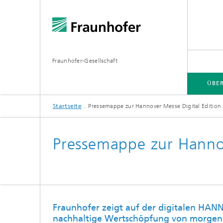
Fraunhofer-Gesellschaft
ÜBE
Startseite
Pressemappe zur Hannover Messe Digital Edition
ÜBER FRAUNHOFER
INSTITUTE UND EINRICHTUNGEN
FORSCHUNG
Pressemappe zur Hannov
Fraunhofer-Verbünde
Hightec
Fraunhofer-Allianzen
Leitpro
Fraunhofer zeigt auf der digitalen HAN
Leistun
Fraunhofer Cluster of Excellence
nachhaltige Wertschöpfung von morgen