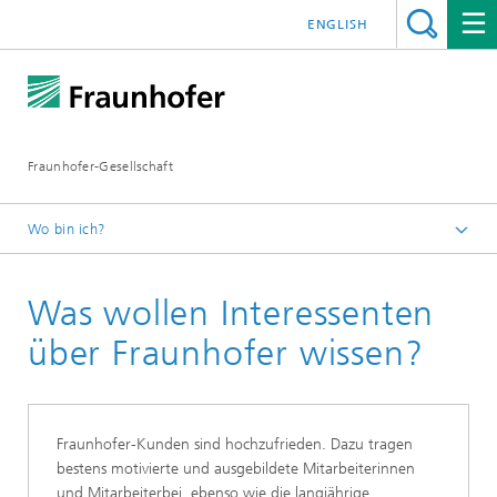
ENGLISH
Fraunhofer-Gesellschaft
Wo bin ich?
Startseite
Was wollen Interessenten
Für Kunden und Partner
über Fraunhofer wissen?
Fraunhofer-Kunden sind hochzufrieden. Dazu tragen
bestens motivierte und ausgebildete Mitarbeiterinnen
und Mitarbeiterbei, ebenso wie die langjährige