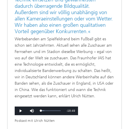
dadurch überragende Bildqualität.
Außerdem sind wir völlig unabhängig von
allen Kameraeinstellungen oder vom Wetter.
Wir haben also einen großen qualitativen
Vorteil gegenüber Konkurrenten.«
Werbebanden am Spielfeldrand beim Fußball gibt es
schon seit Jahrzehnten. Aktuell sehen alle Zuschauer am
Fernsehen und im Stadion dieselbe Werbung – egal von
wo auf der Welt sie zuschauen. Das Fraunhofer IAIS hat
eine Technologie entwickelt, die es ermöglicht,
individualisierte Bandenwerbung zu schalten. Das heißt,
wir in Deutschland können andere Werbeinhalte auf den
Banden sehen, als die Zuschauer in England, in USA oder
in China. Wie das funktioniert und wann die Technik
eingesetzt werden kann, erklärt Ulrich Nütten.
Remaining
-
18:49
Loaded
:
Play
Mute
18.26%
Time
Podcast mit Ulrich Nütten