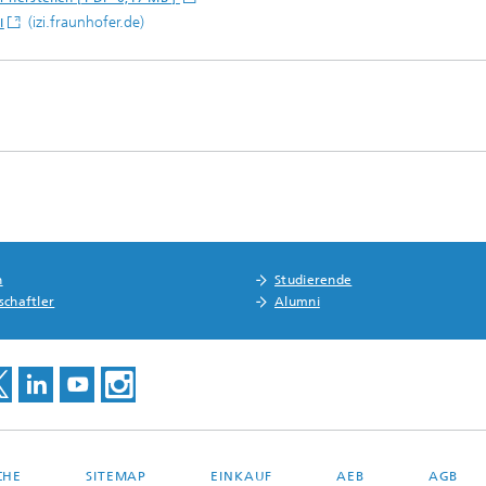
(izi.fraunhofer.de)
I
n
Studierende
schaftler
Alumni
CHE
SITEMAP
EINKAUF
AEB
AGB