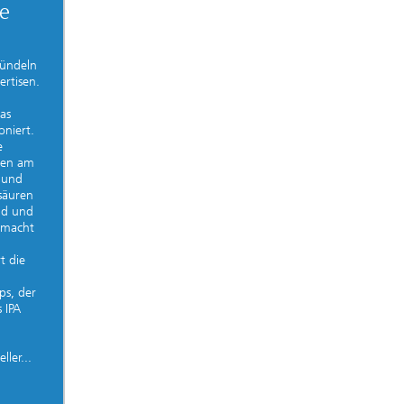
te
bündeln
ertisen.
as
niert.
e
egen am
 und
säuren
nd und
emacht
t die
ps, der
 IPA
ler...