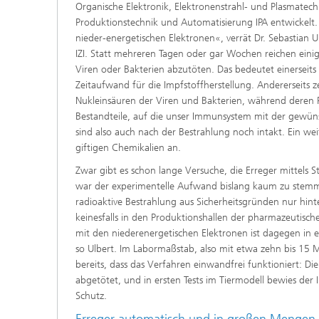
Organische Elektronik, Elektronenstrahl- und Plasmatech
Produktionstechnik und Automatisierung IPA entwickelt. 
nieder-energetischen Elektronen«, verrät Dr. Sebastian U
IZI. Statt mehreren Tagen oder gar Wochen reichen eini
Viren oder Bakterien abzutöten. Das bedeutet einerseits
Zeitaufwand für die Impfstoffherstellung. Andererseits z
Nukleinsäuren der Viren und Bakterien, während deren Pr
Bestandteile, auf die unser Immunsystem mit der gewü
sind also auch nach der Bestrahlung noch intakt. Ein weite
giftigen Chemikalien an.
Zwar gibt es schon lange Versuche, die Erreger mittels S
war der experimentelle Aufwand bislang kaum zu stemme
radioaktive Bestrahlung aus Sicherheitsgründen nur hint
keinesfalls in den Produktionshallen der pharmazeutische
mit den niederenergetischen Elektronen ist dagegen in
so Ulbert. Im Labormaßstab, also mit etwa zehn bis 15 Mil
bereits, dass das Verfahren einwandfrei funktioniert: Die
abgetötet, und in ersten Tests im Tiermodell bewies der
Schutz.
Erreger automatisch und in großen Mengen