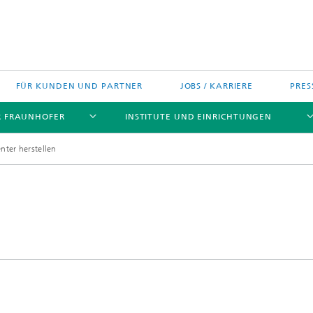
FÜR KUNDEN UND PARTNER
JOBS / KARRIERE
PRES
R FRAUNHOFER
INSTITUTE UND EINRICHTUNGEN
enter herstellen
h Agenda Deutschland
Politische Positionen
Europa
Technologietransfer
jekte
Nord- und Südamerika
gszentren
Asien