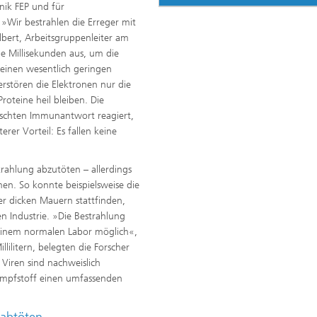
nik FEP und für
»Wir bestrahlen die Erreger mit
lbert, Arbeitsgruppenleiter am
ge Millisekunden aus, um die
 einen wesentlich geringen
erstören die Elektronen nur die
oteine heil bleiben. Die
nschten Immunantwort reagiert,
rer Vorteil: Es fallen keine
trahlung abzutöten – allerdings
n. So konnte beispielsweise die
er dicken Mauern stattfinden,
n Industrie. »Die Bestrahlung
 einem normalen Labor möglich«,
lilitern, belegten die Forscher
 Viren sind nachweislich
 Impfstoff einen umfassenden
 abtöten