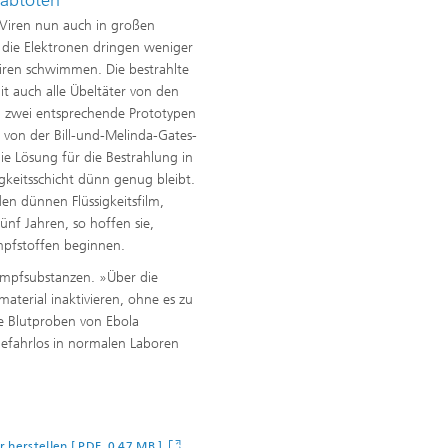
e Viren nun auch in großen
n die Elektronen dringen weniger
e Viren schwimmen. Die bestrahlte
it auch alle Übeltäter von den
n zwei entsprechende Prototypen
t von der Bill-und-Melinda-Gates-
 die Lösung für die Bestrahlung in
sigkeitsschicht dünn genug bleibt.
en dünnen Flüssigkeitsfilm,
ünf Jahren, so hoffen sie,
Impfstoffen beginnen.
 Impfsubstanzen. »Über die
aterial inaktivieren, ohne es zu
se Blutproben von Ebola
 gefahrlos in normalen Laboren
r herstellen [ PDF 0,47 MB ]