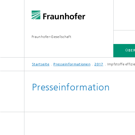
Fraunhofer-Gesellschaft
ÜBE
Startseite
Presseinformationen
2017
Impfstoffe effizi
ÜBER FRAUNHOFER
INSTITUTE UND EINRICHTUNGEN
FORSCHUNG
Presseinformation
Fraunhofer-Verbünde
Hightec
Fraunhofer-Allianzen
Leitpro
Leistun
Fraunhofer Cluster of Excellence