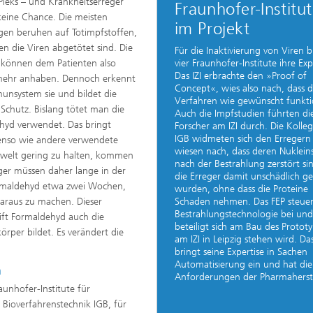
 Pieks – und Krankheitserreger
Fraunhofer-Institu
eine Chance. Die meisten
im Projekt
en beruhen auf Totimpfstoffen,
en die Viren abgetötet sind. Die
Für die Inaktivierung von Viren 
vier Fraunhofer-Institute ihre Exp
 können dem Patienten also
Das IZI erbrachte den »Proof of
 mehr anhaben. Dennoch erkennt
Concept«, wies also nach, dass d
unsystem sie und bildet die
Verfahren wie gewünscht funktio
chutz. Bislang tötet man die
Auch die Impfstudien führten di
ehyd verwendet. Das bringt
Forscher am IZI durch. Die Koll
IGB widmeten sich den Erregern
benso wie andere verwendete
wiesen nach, dass deren Nuklein
mwelt gering zu halten, kommen
nach der Bestrahlung zerstört si
ger müssen daher lange in der
die Erreger damit unschädlich g
Formaldehyd etwa zwei Wochen,
wurden, ohne dass die Proteine
Schaden nehmen. Das FEP steuer
araus zu machen. Dieser
Bestrahlungstechnologie bei und
eift Formaldehyd auch die
beteiligt sich am Bau des Prototy
rper bildet. Es verändert die
am IZI in Leipzig stehen wird. Das
bringt seine Expertise in Sachen
Automatisierung ein und hat die
n
Anforderungen der Pharmaherstel
aunhofer-Institute für
 Bioverfahrenstechnik IGB, für