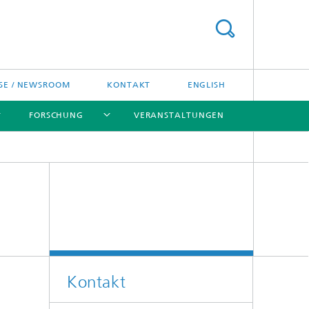
SE / NEWSROOM
KONTAKT
ENGLISH
FORSCHUNG
VERANSTALTUNGEN
[X]
[X]
[X]
Preise und Ehrungen
Fraunhofer-Preisverleihung
Kontakt