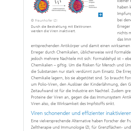
kleiner
haben k
Impfung
bei den
© Fraunhofer IZI
Erreger
Durch die Bestrahlung mit Elektronen
werden die Viren inaktiviert.
nichts
das Imm
entsprechenden Antikörper und damit einen wirksamen S
Erreger durch Chemikalien, üblicherweise wird Formald
jedoch mehrere Nachteile mit sich: Formaldehyd ist – e
Chemikalien – giftig. Um die Risiken für Mensch und U
die Substanzen nur stark verdünnt zum Einsatz. Die Erre
Chemikalie lagern, bis sie abgetötet sind. So braucht 
um Polio-Viren, den Auslöser der Kinderlähmung, den G
Zeitaufwand ist für die Industrie ein Nachteil. Zudem gr
Proteine der Viren an, gegen die das Immunsystem Antikö
Viren also, die Wirksamkeit des Impfstoffs sinkt.
Viren schonender und effizienter inaktiviere
Eine vielversprechende Alternative haben Forscher der Fr
Zelltherapie und Immunologie IZI, für Grenzflächen- und