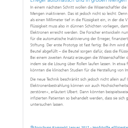
In einem nächsten Schritt wollen die Wissenschaftler di
Mengen inaktivieren. Das ist jedoch nicht so leicht: Den
als einen Millimeter tief in die Flüssigkeit ein, in der di
Flüssigkeit muss also in dünnen Schichten vorliegen, dam
Elektronen erreicht werden. Die Forscher entwickeln nu
für die automatische Inaktivierung der Erreger, finanzier
Stiftung. Der erste Prototyp ist fast fertig: Bei ihm wird
Beutel abgefüllt – die Beutel sorgen dafür, dass die Flüs
Bei einem zweiten Ansatz erzeugen die Wissenschaftler d
indem sie die Lösung über Rollen laufen lassen. In etwa f
könnten die klinischen Studien für die Herstellung von 
Die neue Technik beschränkt sich jedoch nicht allein auf
Elektronenbestrahlung können wir auch Hochsicherheitsm
zerstören«, erläutert Ulbert. Dann könnten beispielswei
infizierten Patienten so behandelt werden, dass sie sich
untersuchen lassen.
Forschung Kompakt Januar 2017 - Impfstoffe effiziente