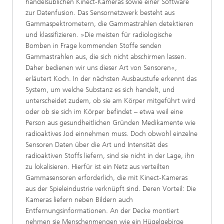
handelsüblichen Kinect-Kameras sowie einer Software
zur Datenfusion. Das Sensornetzwerk besteht aus
Gammaspektrometern, die Gammastrahlen detektieren
und klassifizieren. »Die meisten für radiologische
Bomben in Frage kommenden Stoffe senden
Gammastrahlen aus, die sich nicht abschirmen lassen.
Daher bedienen wir uns dieser Art von Sensoren«,
erläutert Koch. In der nächsten Ausbaustufe erkennt das
System, um welche Substanz es sich handelt, und
unterscheidet zudem, ob sie am Körper mitgeführt wird
oder ob sie sich im Körper befindet – etwa weil eine
Person aus gesundheitlichen Gründen Medikamente wie
radioaktives Jod einnehmen muss. Doch obwohl einzelne
Sensoren Daten über die Art und Intensität des
radioaktiven Stoffs liefern, sind sie nicht in der Lage, ihn
zu lokalisieren. Hierfür ist ein Netz aus verteilten
Gammasensoren erforderlich, die mit Kinect-Kameras
aus der Spieleindustrie verknüpft sind. Deren Vorteil: Die
Kameras liefern neben Bildern auch
Entfernungsinformationen. An der Decke montiert
nehmen sie Menschenmengen wie ein Hügelgebirge