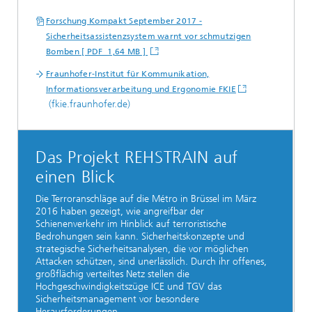
Forschung Kompakt September 2017 -
Sicherheitsassistenzsystem warnt vor schmutzigen
Bomben [ PDF 1,64 MB ]
Fraunhofer-Institut für Kommunikation,
Informationsverarbeitung und Ergonomie FKIE
(fkie.fraunhofer.de)
Das Projekt REHSTRAIN auf
einen Blick
Die Terroranschläge auf die Métro in Brüssel im März
2016 haben gezeigt, wie angreifbar der
Schienenverkehr im Hinblick auf terroristische
Bedrohungen sein kann. Sicherheitskonzepte und
strategische Sicherheitsanalysen, die vor möglichen
Attacken schützen, sind unerlässlich. Durch ihr offenes,
großflächig verteiltes Netz stellen die
Hochgeschwindigkeitszüge ICE und TGV das
Sicherheitsmanagement vor besondere
Herausforderungen.