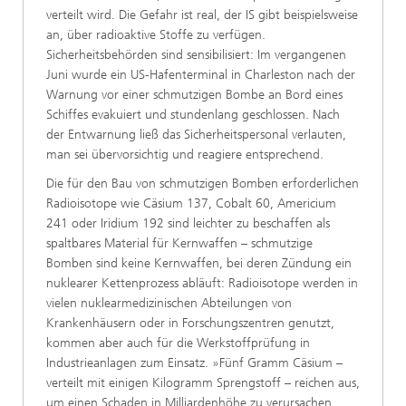
verteilt wird. Die Gefahr ist real, der IS gibt beispielsweise
an, über radioaktive Stoffe zu verfügen.
Sicherheitsbehörden sind sensibilisiert: Im vergangenen
Juni wurde ein US-Hafenterminal in Charleston nach der
Warnung vor einer schmutzigen Bombe an Bord eines
Schiffes evakuiert und stundenlang geschlossen. Nach
der Entwarnung ließ das Sicherheitspersonal verlauten,
man sei übervorsichtig und reagiere entsprechend.
Die für den Bau von schmutzigen Bomben erforderlichen
Radioisotope wie Cäsium 137, Cobalt 60, Americium
241 oder Iridium 192 sind leichter zu beschaffen als
spaltbares Material für Kernwaffen – schmutzige
Bomben sind keine Kernwaffen, bei deren Zündung ein
nuklearer Kettenprozess abläuft: Radioisotope werden in
vielen nuklearmedizinischen Abteilungen von
Krankenhäusern oder in Forschungszentren genutzt,
kommen aber auch für die Werkstoffprüfung in
Industrieanlagen zum Einsatz. »Fünf Gramm Cäsium –
verteilt mit einigen Kilogramm Sprengstoff – reichen aus,
um einen Schaden in Milliardenhöhe zu verursachen,