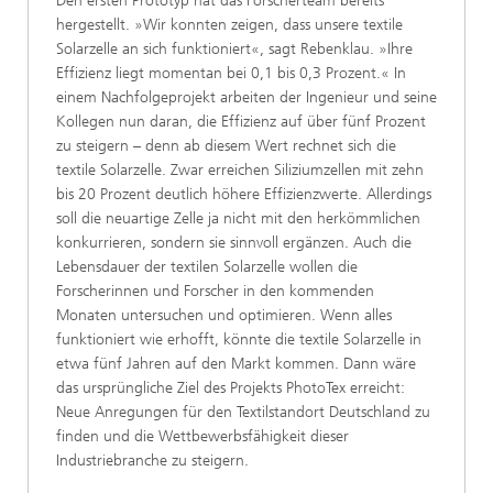
Den ersten Prototyp hat das Forscherteam bereits
hergestellt. »Wir konnten zeigen, dass unsere textile
Solarzelle an sich funktioniert«, sagt Rebenklau. »Ihre
Effizienz liegt momentan bei 0,1 bis 0,3 Prozent.« In
einem Nachfolgeprojekt arbeiten der Ingenieur und seine
Kollegen nun daran, die Effizienz auf über fünf Prozent
zu steigern – denn ab diesem Wert rechnet sich die
textile Solarzelle. Zwar erreichen Siliziumzellen mit zehn
bis 20 Prozent deutlich höhere Effizienzwerte. Allerdings
soll die neuartige Zelle ja nicht mit den herkömmlichen
konkurrieren, sondern sie sinnvoll ergänzen. Auch die
Lebensdauer der textilen Solarzelle wollen die
Forscherinnen und Forscher in den kommenden
Monaten untersuchen und optimieren. Wenn alles
funktioniert wie erhofft, könnte die textile Solarzelle in
etwa fünf Jahren auf den Markt kommen. Dann wäre
das ursprüngliche Ziel des Projekts PhotoTex erreicht:
Neue Anregungen für den Textilstandort Deutschland zu
finden und die Wettbewerbsfähigkeit dieser
Industriebranche zu steigern.