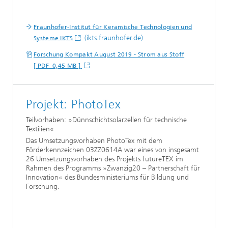
Fraunhofer-Institut für Keramische Technologien und
(ikts.fraunhofer.de)
Systeme IKTS
Forschung Kompakt August 2019 - Strom aus Stoff
[ PDF 0,45 MB ]
Projekt: PhotoTex
Teilvorhaben: »Dünnschichtsolarzellen für technische
Textilien«
Das Umsetzungsvorhaben PhotoTex mit dem
Förderkennzeichen 03ZZ0614A war eines von insgesamt
26 Umsetzungsvorhaben des Projekts futureTEX im
Rahmen des Programms »Zwanzig20 – Partnerschaft für
Innovation« des Bundesministeriums für Bildung und
Forschung.