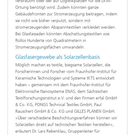
verbraucht oder der auf Logistikplätzen für die LKW-
Ortung benötigt wird. Zudem könnten ganze
Gebäudefronten zur Stromerzeugung beitragen, indem
sie nicht wie bisher verputzt, sondern mit
stromerzeugenden Abspanntextilien verkleidet werden.
Bei Glasfassaden könnten Abschattungstextilien wie
Rollos Hunderte von Quadratmetern in
Stromerzeugungsflächen umwandeln.
Glasfasergewebe als Solarzellenbasis
Möglich machen es textile, biegsame Solarzellen, die
Forscherinnen und Forscher vom Fraunhofer-Institut für
Keramische Technologien und Systeme IKTS entwickelt
haben – gemeinsam mit dem Fraunhofer-Institut für
Elektronische Nanosysteme ENAS, dem Sächsischen
Textilforschungsinstitut e.V. und den Firmen erfal GmbH
& Co. KG, PONGS Technical Textiles GmbH, Paul
Rauschert GmbH & Co. KG und GILLES PLANEN GmbH.
»Über verschiedene Beschichtungsverfahren können wir
Solarzellen direkt auf technischen Textilien herstellen«,
erläutert Dr. Lars Rebenklau, Gruppenleiter für