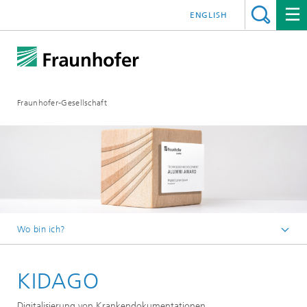
ENGLISH
Fraunhofer-Gesellschaft
Wo bin ich?
Startseite
KIDAGO
Fraunhofer Alumni
News
Digitalisierung von Krankendokumentationen