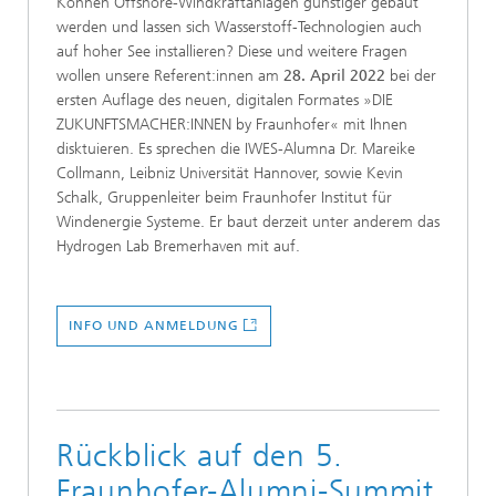
Können Offshore-Windkraftanlagen günstiger gebaut
werden und lassen sich Wasserstoff-Technologien auch
auf hoher See installieren? Diese und weitere Fragen
wollen unsere Referent:innen am
28. April 2022
bei der
ersten Auflage des neuen, digitalen Formates »DIE
ZUKUNFTSMACHER:INNEN by Fraunhofer« mit Ihnen
disktuieren. Es sprechen die IWES-Alumna Dr. Mareike
Collmann, Leibniz Universität Hannover, sowie Kevin
Schalk, Gruppenleiter beim Fraunhofer Institut für
Windenergie Systeme. Er baut derzeit unter anderem das
Hydrogen Lab Bremerhaven mit auf.
INFO UND ANMELDUNG
Rückblick auf den 5.
Fraunhofer-Alumni-Summit