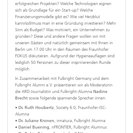
erfolgreichen Projekten? Welche Technologien eignen
sich als Grundlage für ein Start-up? Welche
Finanzierungsmodelle gibt es? Wie viel Herzblut
kann/soll/muss man in eine Gründung investieren? Mehr
Sinn als Budget? Was motiviert, ein Unternehmen zu
gründen? Diese und andere Fragen wollen wir mit
unseren Gästen und natürlich gemeinsam mit Ihnen in
Berlin um 17.00 Uhr in den Räumen des Fraunhofer
FOKUS diskutieren. Aufgrund der Hygieneauflagen sind
lediglich 50 Personen zu dieser inspririerenden Runde
möglich.
In Zusammenarbeit mit Fulbright Germany und dem
Fulbright Alumni e.V. präsentieren wir als Moderatorin
die ARD-Journalistin und Fulbright-Alumna
Nadine
Brecht
sowie folgende spannende Sprecher:innen:
•
Dr. Ruth Houbertz
, Society 6.0, Fraunhofer-ISC-
Alumna
•
Dr. Juliane Kronen
, innatura, Fulbright Alumna
•
Daniel Buening
, nFRONTIER, Fulbright Alumnus