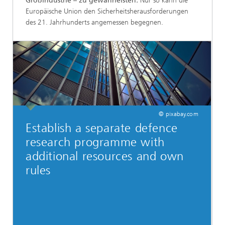
Großindustrie – zu gewährleisten
.
Nur so kann die
Europäische Union den Sicherheitsherausforderungen
des 21. Jahrhunderts angemessen begegnen.
© pixabay.com
Establish a separate defence
research programme with
additional resources and own
rules