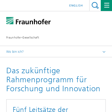
ENGLISH
Fraunhofer-Gesellschaft
Wo bin ich?
Startseite
Das zukünftige
Institute und Einrichtungen
Fraunhofer weltweit
Rahmenprogramm für
Europa
Forschung und Innovation
Brüssel / EU
Fünf Leitsätze der