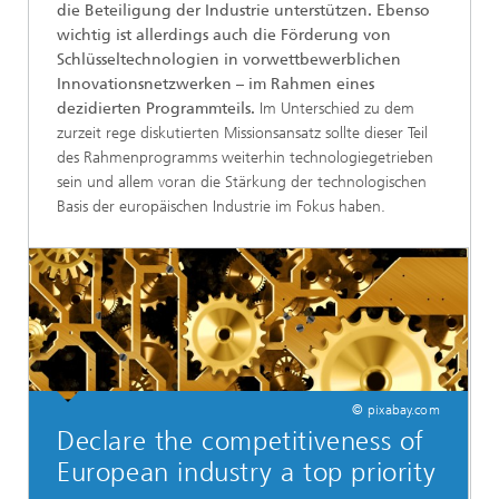
die Beteiligung der Industrie unterstützen.
Ebenso
wichtig ist allerdings auch die Förderung von
Schlüsseltechnologien in vorwettbewerblichen
Innovationsnetzwerken – im Rahmen eines
dezidierten Programmteils.
Im Unterschied zu dem
zurzeit rege diskutierten Missionsansatz sollte dieser Teil
des Rahmenprogramms weiterhin technologiegetrieben
sein und allem voran die Stärkung der technologischen
Basis der europäischen Industrie im Fokus haben.
© pixabay.com
Declare the competitiveness of
European industry a top priority