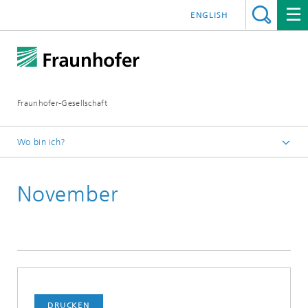
ENGLISH
Fraunhofer-Gesellschaft
Wo bin ich?
Startseite
November
Presseinformationen
2018
DRUCKEN