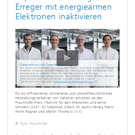
Erreger mit energiearmen
Elektronen inaktivieren
Datenschutz und Datenverarbeitung
Wir setzen zum Einbinden von Videos den Anbieter YouTube ein. Wie die meisten
Websites verwendet YouTube Cookies, um Informationen über die Besucher ihrer
Internetseite zu sammeln. Wenn Sie das Video starten, könnte dies
Datenverarbeitungsvorgänge auslösen. Darauf haben wir keinen Einfluss. Weitere
Informationen über Datenschutz bei YouTube finden Sie in deren
Datenschutzerklärung unter:
https://policies.google.com/privacy
Für ein effizienteres, schnelleres und umweltfreundlicheres
Herstellungsverfahren von Vakzinen erhielten sie den
Fraunhofer-Preis »Technik für den Menschen und seine
Umwelt« 2021: Dr. Sebastian Ulbert, Dr. Jasmin Fertey, Frank-
Holm Rögner und Martin Thoma (v.l.n.r.).
© Foto: Fraunhofer