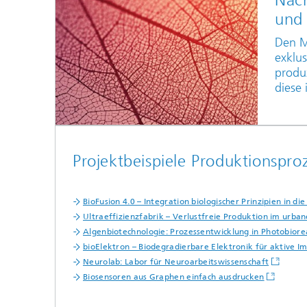
Nac
und
Den M
exklus
produz
diese 
Projektbeispiele Produktionspro
BioFusion 4.0 – Integration biologischer Prinzipien in die
Ultraeffizienzfabrik – Verlustfreie Produktion im urba
Algenbiotechnologie: Prozessentwicklung in Photobior
bioElektron – Biodegradierbare Elektronik für aktive I
Neurolab: Labor für Neuroarbeits­wissenschaft
Biosensoren aus Graphen einfach ausdrucken