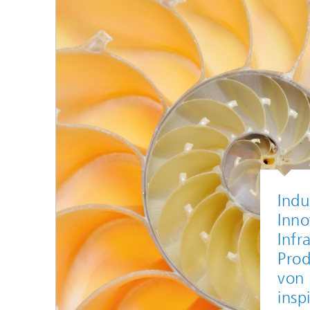
Indu
Inno
Infr
Prod
von 
inspi