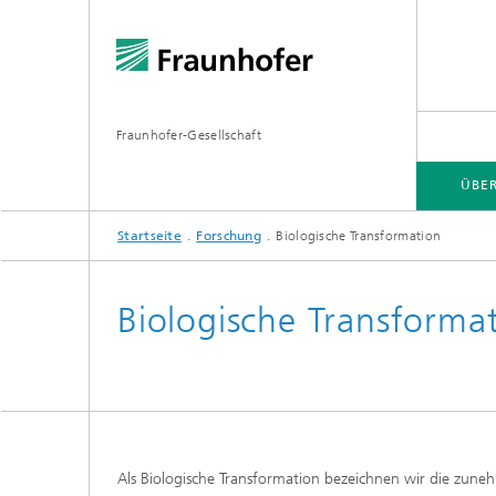
Fraunhofer-Gesellschaft
ÜBE
Startseite
Forschung
Biologische Transformation
ÜBER FRAUNHOFER
INSTITUTE UND EINRICHTUNGEN
FORSCHUNG
Biologische Transforma
Fraunhofer-Verbünde
Hightec
Fraunhofer-Allianzen
Leitpro
Leistun
Fraunhofer Cluster of Excellence
Als Biologische Transformation bezeichnen wir die z