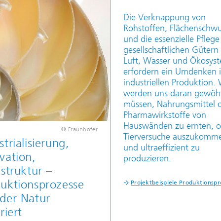
Die Verknappung von
Rohstoffen, Flächenschw
und die essenzielle Pflege
gesellschaftlichen Gütern
Luft, Wasser und Ökosys
erfordern ein Umdenken i
industriellen Produktion. 
werden uns daran gewö
müssen, Nahrungsmittel 
Pharmawirkstoffe von
Hauswänden zu ernten, 
© Fraunhofer
Tierversuche auszukomm
strialisierung,
und ultraeffizient zu
vation,
produzieren.
astruktur –
uktionsprozesse
Projektbeispiele Produktionsp
der Natur
riert