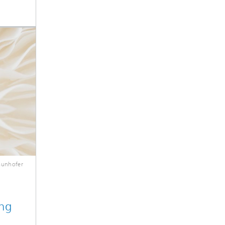
aunhofer
ng