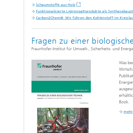
Schaumstoffe aus Holz
Funktionalisierte Ligninspaltprodukte als Synthesebaus
Carbon2Chem®: Wir führen den Kohlenstoff im Kreisla
Fragen zu einer biologisch
Fraunhofer-Institut für Umwelt-, Sicherheits- und Ener
Was bed
Wirtsch
Publika
Energie
ausgewä
erhältl
Book.
mehr