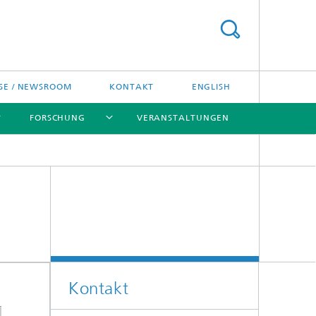
SE / NEWSROOM
KONTAKT
ENGLISH
FORSCHUNG
VERANSTALTUNGEN
[X]
[X]
[X]
Preise und Ehrungen
Fraunhofer-Preisverleihung
Kontakt