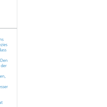
ns
ezies
dass
 Den
 der
nen,
esser
at