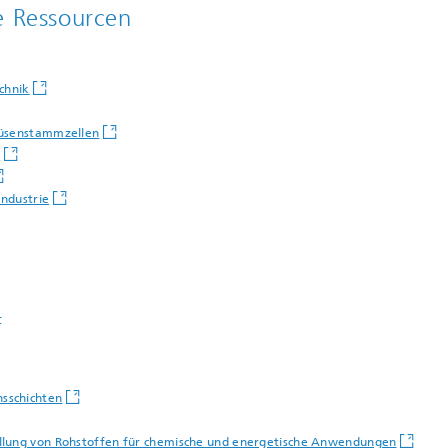
e Ressourcen
chnik
rüsenstammzellen
n
Industrie
f
sschichten
ellung von Rohstoffen für chemische und energetische Anwendungen