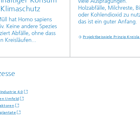
hhaltiger Konsum
viele Ausprägungen.
 Klimaschutz
Holzabfälle, Milchreste, B
oder Kohlendioxid zu nut
üll hat Homo sapiens
das ist ein guter Anfang.
iv. Keine andere Spezies
iert Abfälle, ohne dass
Projektbeispiele Prinzip Kreisla
in Kreisläufen...
zesse
 Industrie 4.0
nen Umfeld
eaktoren
mplantate