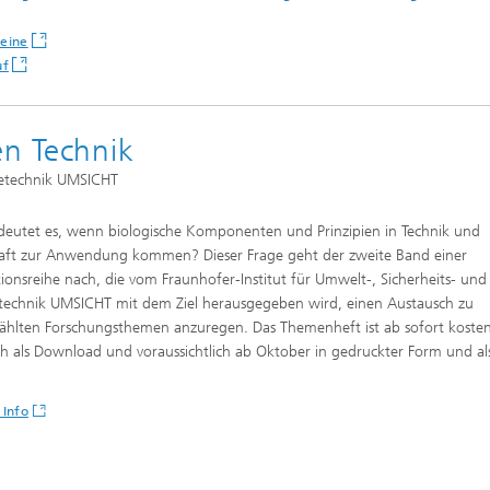
teine
uf
en Technik
gietechnik UMSICHT
eutet es, wenn biologische Komponenten und Prinzipien in Technik und
aft zur Anwendung kommen? Dieser Frage geht der zweite Band einer
tionsreihe nach, die vom Fraunhofer-Institut für Umwelt-, Sicherheits- und
technik UMSICHT mit dem Ziel herausgegeben wird, einen Austausch zu
hlten Forschungsthemen anzuregen. Das Themenheft ist ab sofort kosten
ich als Download und voraussichtlich ab Oktober in gedruckter Form und al
 Info