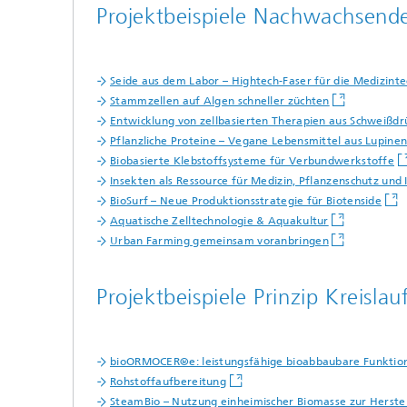
Projektbeispiele Nachwachsend
Seide aus dem Labor – Hightech-Faser für die Medizinte
Stammzellen auf Algen schneller züchten
Entwicklung von zellbasierten Therapien aus Schweißd
Pflanzliche Proteine – Vegane Lebensmittel aus Lupine
Biobasierte Klebstoffsysteme für Verbundwerkstoffe
Insekten als Ressource für Medizin, Pflanzenschutz und 
BioSurf – Neue Produktionsstrategie für Biotenside
Aquatische Zelltechnologie & Aquakultur
Urban Farming gemeinsam voranbringen
Projektbeispiele Prinzip Kreislau
bioORMOCER®e: leistungsfähige bioabbaubare Funktion
Rohstoffaufbereitung
SteamBio – Nutzung einheimischer Biomasse zur Herst