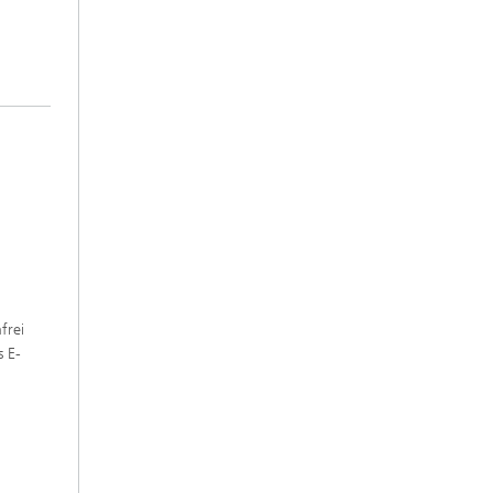
frei
s E-