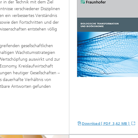
r in der Technik mit dem Ziel
tnisse verschiedener Disziplinen
n ein verbessertes Verständnis
 sowie den Fortschritten und der
issenschaften entstehen völlig
fgreifenden gesellschaftlichen
haltigen Wachstumsstrategien
r Wertschöpfung auswirkt und zur
Economy, Kreislaufwirtschaft
rungen heutiger Gesellschaften –
 dauerhafte Verhältnis von
astbare Antworten gefunden
Download [ PDF 3,62 MB ]