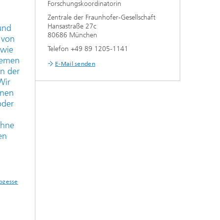
Forschungskoordinatorin
Zentrale der Fraunhofer-Gesellschaft
Hansastraße 27c
und
80686 München
 von
 wie
Telefon +49 89 1205-1141
temen
E-Mail senden
n der
Wir
hnen
oder
ohne
en
rozesse