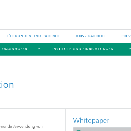
FÜR KUNDEN UND PARTNER
JOBS / KARRIERE
PRES
R FRAUNHOFER
INSTITUTE UND EINRICHTUNGEN
tion
h Agenda Deutschland
Politische Positionen
Europa
Technologietransfer
jekte
Nord- und Südamerika
Whitepaper
gszentren
Asien
unehmende Anwendung von