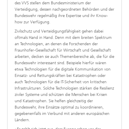
des VVS stellen dem Bun­desministerium der
Verteidigung, dessen nach­geordneten Behörden und der
Bundeswehr regel­mäßig ihre Expertise und ihr Know-
how zur Verfügung.
Zivilschutz und Verteidigungsfähigkeit gehen dabei
oftmals Hand in Hand. Denn mit dem brei­ten Spektrum
an Technologien, an denen die For­schenden der
Fraunhofer-Gesellschaft für Wirt­schaft und Gesellschaft
arbeiten, decken sie auch Themenbereiche ab, die für die
Bundeswehr in­teressant sind. Beispiele hierfür wären
etwa Tech­nologien für die digitale Kommunikation von
Ein­satz- und Rettungskräften bei Katastrophen oder
auch Technologien für die IT-Sicherheit von kri­tischen
Infrastrukturen. Solche Technologien stär­ken die Resilienz
ziviler Systeme und schützen die Menschen bei Krisen
und Katastrophen. Sie helfen gleichzeitig der
Bundeswehr, ihre Einsätze optimal zu koordinieren,
gegebenenfalls im Ver­bund mit anderen europäischen
Ländern.