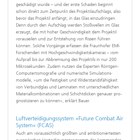
geschädigt wurde – und der erste Schaden beginnt
schon direkt zum Zeitpunkt des Projektil­aufschlags, also
bevor das Projektil anfängt, in das Glas einzudringen.
Denn durch den Aufschlag wer­den Stoßwellen im Glas
erzeugt, die mit hoher Geschwindigkeit dem Projektil
vorauseilen und zur Entstehung von Ris­sen führen
können. Sol­che Vorgänge erfassen die Fraunhofer EMI-
For­schenden mit Hochge­schwindigkeitskameras – vom
Aufprall bis zur Abbremsung des Projek­tils in nur 200
Mikrose­kunden. Zudem nutzen die Experten Röntgen-
Computertomografie und numerische Simulations­
modelle, »um die Festig­keit und Widerstandsfä­higkeit
von Verbundglas und Laminaten mit unterschiedlichen
Material­kombinationen und Schichtdicken genauer pro­
gnostizieren zu können«, erklärt Bauer.
Luftverteidigungssystem »Future Combat Air
System« (FCAS)
Auch am voraussichtlich größten und ambi­tioniertesten