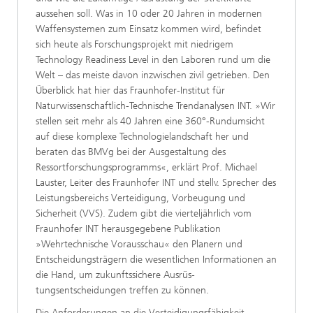
aussehen soll. Was in 10 oder 20 Jahren in modernen
Waffensystemen zum Einsatz kommen wird, befindet
sich heute als Forschungsprojekt mit niedrigem
Technology Readiness Level in den Laboren rund um die
Welt – das meiste davon inzwischen zivil getrieben. Den
Überblick hat hier das Fraunhofer-Institut für
Naturwissenschaftlich-Technische Trend­analysen INT. »Wir
stellen seit mehr als 40 Jah­ren eine 360°-Rundumsicht
auf diese komplexe Technologielandschaft her und
beraten das BMVg bei der Ausgestaltung des
Ressortforschungs­programms«, erklärt Prof. Michael
Lauster, Lei­ter des Fraunhofer INT und stellv. Sprecher des
Leistungsbereichs Verteidigung, Vorbeugung und
Sicherheit (VVS). Zudem gibt die vierteljährlich vom
Fraunhofer INT herausgegebene Publikation
»Wehrtechnische Vorausschau« den Planern und
Entscheidungsträgern die wesentlichen Informa­tionen an
die Hand, um zukunftssichere Ausrüs­
tungsentscheidungen treffen zu können.
Die Anforderungen an die Verteidigungsfähigkeit