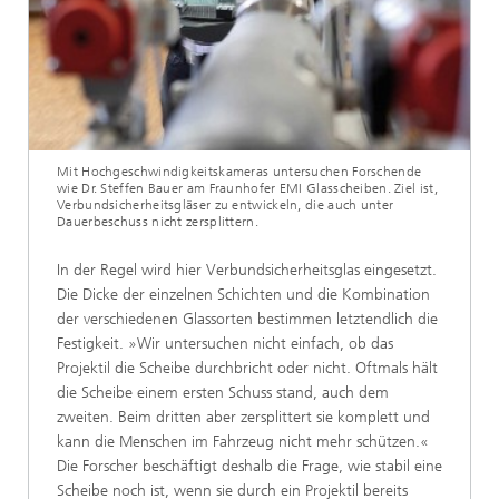
Mit Hochgeschwindigkeitskameras untersuchen Forschende
wie Dr. Steffen Bauer am Fraunhofer EMI Glasscheiben. Ziel ist,
Verbundsicherheitsgläser zu entwickeln, die auch unter
Dauerbeschuss nicht zersplittern.
In der Regel wird hier Verbundsicherheitsglas eingesetzt.
Die Dicke der einzelnen Schichten und die Kombination
der verschiedenen Glassorten bestimmen letztendlich die
Festigkeit. »Wir untersuchen nicht einfach, ob das
Projektil die Scheibe durchbricht oder nicht. Oftmals hält
die Scheibe einem ersten Schuss stand, auch dem
zweiten. Beim dritten aber zersplittert sie kom­plett und
kann die Menschen im Fahrzeug nicht mehr schützen.«
Die Forscher beschäftigt deshalb die Frage, wie stabil eine
Scheibe noch ist, wenn sie durch ein Projektil be­reits