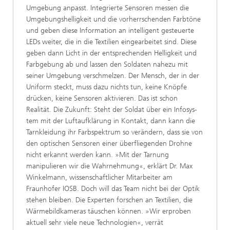
Um­gebung anpasst. Integrierte Sensoren messen die
Umgebungshelligkeit und die vorherrschenden Farbtöne
und geben diese Information an intel­ligent gesteuerte
LEDs weiter, die in die Textilien eingearbeitet sind. Diese
geben dann Licht in der entsprechenden Hellig­keit und
Farbgebung ab und lassen den Soldaten nahezu mit
seiner Um­gebung verschmelzen. Der Mensch, der in der
Uniform steckt, muss dazu nichts tun, keine Knöpfe
drücken, keine Sensoren aktivieren. Das ist schon
Realität. Die Zukunft: Steht der Soldat über ein Infosys­
tem mit der Luftaufklä­rung in Kontakt, dann kann die
Tarnkleidung ihr Farbspektrum so verändern, dass sie von
den optischen Sensoren einer überfliegenden Drohne
nicht erkannt werden kann. »Mit der Tarnung
manipulieren wir die Wahrnehmung«, erklärt Dr. Max
Winkel­mann, wissenschaft­licher Mitarbeiter am
Fraunhofer IOSB. Doch will das Team nicht bei der Optik
stehen bleiben. Die Experten forschen an Textilien, die
Wärmebildkameras täuschen können. »Wir erproben
aktuell sehr viele neue Technologien«, verrät