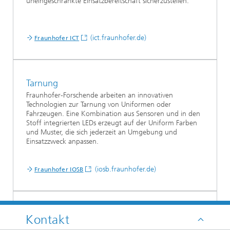
uneingeschränkte Einsatzbereitschaft sicherzustellen.
(ict.fraunhofer.de)
Fraunhofer ICT
Tarnung
Fraunhofer-Forschende arbeiten an innovativen
Technologien zur Tarnung von Uniformen oder
Fahrzeugen. Eine Kombination aus Sensoren und in den
Stoff integrierten LEDs erzeugt auf der Uniform Farben
und Muster, die sich jederzeit an Umgebung und
Einsatzzweck anpassen.
(iosb.fraunhofer.de)
Fraunhofer IOSB
Missionsplanung
Kontakt
Der Digitale Lagetisch dient der Visualisierung und