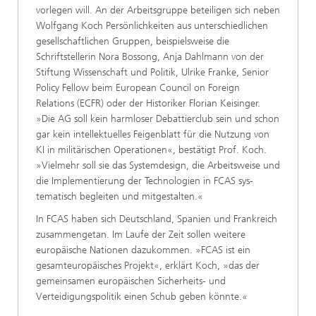
vorlegen will. An der Arbeitsgruppe beteiligen sich neben
Wolfgang Koch Persönlichkeiten aus unterschiedlichen
ge­sellschaftlichen Gruppen, beispielsweise die
Schriftstellerin Nora Bossong, Anja Dahlmann von der
Stiftung Wissenschaft und Politik, Ulrike Franke, Senior
Policy Fellow beim European Coun­cil on Foreign
Relations (ECFR) oder der Historiker Florian Keisinger.
»Die AG soll kein harmloser De­battierclub sein und schon
gar kein intellektuelles Feigenblatt für die Nutzung von
KI in militärischen Operationen«, bestätigt Prof. Koch.
»Vielmehr soll sie das Systemdesign, die Arbeitsweise und
die Implementierung der Technologien in FCAS sys­
tematisch begleiten und mitgestalten.«
In FCAS haben sich Deutschland, Spanien und Frankreich
zusammengetan. Im Laufe der Zeit sollen weitere
europäische Nationen dazukom­men. »FCAS ist ein
gesamteuropäisches Projekt«, erklärt Koch, »das der
gemeinsamen europäischen Sicherheits- und
Verteidigungspolitik einen Schub geben könnte.«