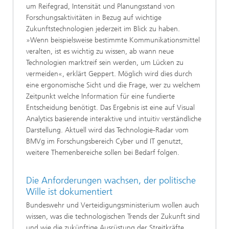
um Reifegrad, Intensität und Planungsstand von
Forschungs­aktivitäten in Bezug auf wichtige
Zukunftstech­nologien jederzeit im Blick zu haben.
»Wenn bei­spielsweise bestimmte Kommunikationsmittel
veralten, ist es wichtig zu wissen, ab wann neue
Technologien marktreif sein werden, um Lücken zu
vermeiden«, erklärt Geppert. Möglich wird dies durch
eine ergonomische Sicht und die Fra­ge, wer zu welchem
Zeitpunkt welche Informa­tion für eine fundierte
Entscheidung benötigt. Das Ergebnis ist eine auf Visual
Analytics basie­rende interaktive und intuitiv verständliche
Dar­stellung. Aktuell wird das Technologie-Radar vom
BMVg im Forschungsbereich Cyber und IT ge­nutzt,
weitere Themenbereiche sollen bei Bedarf folgen.
Die Anforderungen wachsen, der politische
Wille ist dokumentiert
Bundeswehr und Verteidigungsministerium wollen auch
wissen, was die technologischen Trends der Zukunft sind
und wie die zukünftige Ausrüstung der Streitkräfte