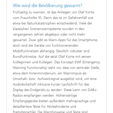
Wie wird die Bevölkerung gewarnt?
Frühzeitig zu warnen, ist das Anliegen von Olaf Korte
vom Fraunhofer IIS. Denn das ist im Gefah­renfall wie
etwa bei Naturkatastrophen entschei­dend. Viele der
klassischen Sirenenwarnsysteme wurden in den
vergangenen Jahren abgebaut oder nicht mehr
gewartet. Zwar gibt es Warn-Apps für das Smartphone,
doch sind die Geräte von funktionierenden
Mobilfunknetzen abhän­gig. Deutlich robuster sind
Rundfunknetze. Auf die setzt Olaf Korte mit seinen
Kolleginnen und Kollegen. Das Konzept EWF (Emergency
Warning Functionality) sieht vor, dass von zentraler Stelle,
etwa dem Innenministerium, ein Warnimpuls als
Umschalt- bzw. Aufwecksignal ausgelöst wird, um eine
Audiobotschaft inklusive kurzer Lauf­schrift für das
Display des Endgeräts zu senden. Diese kann von DAB+-
Radios empfangen werden. Höherwertige
Empfangsgeräte bieten außerdem mehrsprachige und
detailliertere Texte für Hör­behinderte und
Fremdsprachler. Die Warnhin­weise und Texte sind