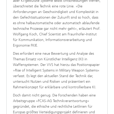
aber KI-gestützte Sys­teme selbst Entscheidungen treffen,
überschreitet die Technik eine rote Linie. »Die
Anforderungen an Geschwindigkeit und Komplexität in
den Ge­fechtssituationen der Zukunft sind so hoch, dass
es ohne halbautomatische oder automatisch ab­laufende
technische Prozesse gar nicht mehr geht«, erläutert Prof.
Wolfgang Koch, Chief Scientist am Fraunhofer-Institut
für Kommunikation, Infor­mationsverarbeitung und
Ergonomie FKIE.
Dies erfordert eine neue Bewertung und Analyse des
Themas Einsatz von Künstlicher Intelligenz (KI) in
Waffensystemen. Der VVS hat hierzu das Positionspapier
»Rise of Intelligent Systems in Military Weapon Systems«
verfasst. Es legt den aktuellen Stand der Technik dar,
untersucht Nutzen und Risiken und präsentiert ein
Rahmen­konzept für erklärbare und kontrollierbare KI.
Doch damit nicht genug. Die Forschenden haben eine
Arbeitsgruppe »FCAS-AG Technikverantwortung«
gegründet, die ethische und recht­liche Leitlinien für
Europas größtes Verteidigungs­projekt definieren und