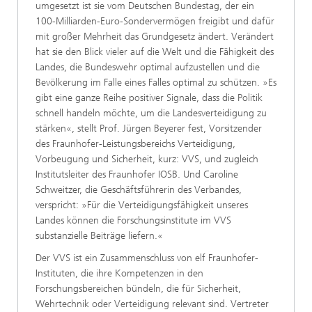
umgesetzt ist sie vom Deutschen Bundestag, der ein
100-Milliarden-Euro-Sonder­vermögen freigibt und dafür
mit großer Mehr­heit das Grundgesetz ändert. Verändert
hat sie den Blick vieler auf die Welt und die Fähigkeit des
Landes, die Bundeswehr optimal aufzustel­len und die
Bevölkerung im Falle eines Falles optimal zu schützen. »Es
gibt eine ganze Reihe positiver Signale, dass die Politik
schnell handeln möchte, um die Landesverteidigung zu
stärken«, stellt Prof. Jürgen Beyerer fest, Vorsitzender
des Fraunhofer-Leistungsbereichs Verteidigung,
Vorbeugung und Sicherheit, kurz: VVS, und zugleich
Institutslei­ter des Fraunhofer IOSB. Und Caroline
Schweitzer, die Geschäftsführerin des Verbandes,
verspricht: »Für die Verteidigungsfähigkeit unseres
Landes können die Forschungsinstitute im VVS
substanzielle Beiträge liefern.«
Der VVS ist ein Zusam­menschluss von elf Fraunho­fer-
Instituten, die ihre Kom­petenzen in den
Forschungsbereichen bündeln, die für Sicherheit,
Wehrtechnik oder Verteidigung relevant sind. Vertreter