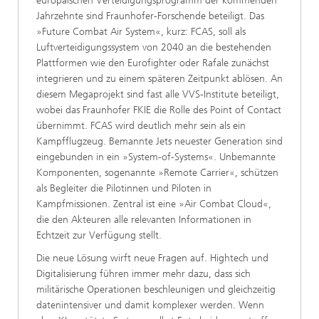
europäischen Verteidigungspro­gramm der kommenden
Jahrzehnte sind Fraun­hofer-Forschende beteiligt. Das
»Future Combat Air System«, kurz: FCAS, soll als
Luftverteidigungs­system von 2040 an die bestehenden
Plattformen wie den Eurofighter oder Rafale zunächst
integ­rieren und zu einem späteren Zeitpunkt ablösen. An
diesem Megaprojekt sind fast alle VVS-In­stitute beteiligt,
wobei das Fraunhofer FKIE die Rolle des Point of Contact
übernimmt. FCAS wird deutlich mehr sein als ein
Kampfflugzeug. Be­mannte Jets neuester Generation sind
eingebun­den in ein »System-of-Systems«. Unbemannte
Komponenten, sogenannte »Remote Carrier«, schützen
als Begleiter die Pilotinnen und Piloten in
Kampfmissionen. Zentral ist eine »Air Combat Cloud«,
die den Akteuren alle relevanten Infor­mationen in
Echtzeit zur Verfügung stellt.
Die neue Lösung wirft neue Fragen auf. High­tech und
Digitalisierung führen immer mehr da­zu, dass sich
militärische Operationen beschleu­nigen und gleichzeitig
datenintensiver und damit komplexer werden. Wenn