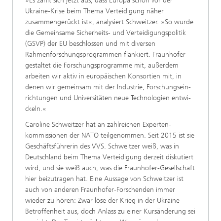
»Es zahlt sich jetzt aus, dass Europa schon vor der
Ukraine-Krise beim Thema Verteidigung nä­her
zusammengerückt ist«, analysiert Schweitzer. »So wurde
die Gemeinsame Sicherheits- und Ver­teidigungspolitik
(GSVP) der EU beschlossen und mit di­versen
Rahmenforschungs­programmen flankiert. Fraunhofer
gestaltet die For­schungsprogramme mit, au­ßerdem
arbeiten wir aktiv in europäischen Konsortien mit, in
denen wir gemeinsam mit der Industrie, Forschungsein­
richtungen und Universitäten neue Technologien entwi­
ckeln.«
Caroline Schweitzer hat an zahlreichen Experten­
kommissionen der NATO teil­genommen. Seit 2015 ist sie
Geschäftsführerin des VVS. Schweitzer weiß, was in
Deutschland beim Thema Verteidigung derzeit disku­tiert
wird, und sie weiß auch, was die Fraunhofer-Gesell­schaft
hier beizutragen hat. Eine Aussage von Schweitzer ist
auch von anderen Fraunhofer-Forschenden immer
wieder zu hören: Zwar löse der Krieg in der Ukraine
Betroffenheit aus, doch Anlass zu ei­ner Kursänderung sei