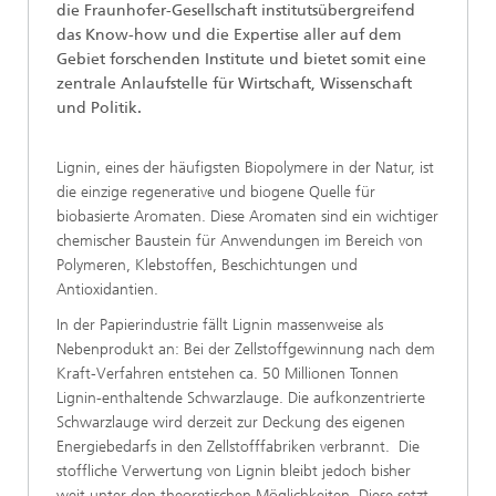
die Fraunhofer-Gesellschaft institutsübergreifend
das Know-how und die Expertise aller auf dem
Gebiet forschenden Institute und bietet somit eine
zentrale Anlaufstelle für Wirtschaft, Wissenschaft
und Politik.
Lignin, eines der häufigsten Biopolymere in der Natur, ist
die einzige regenerative und biogene Quelle für
biobasierte Aromaten. Diese Aromaten sind ein wichtiger
chemischer Baustein für Anwendungen im Bereich von
Polymeren, Klebstoffen, Beschichtungen und
Antioxidantien.
In der Papierindustrie fällt Lignin massenweise als
Nebenprodukt an: Bei der Zellstoffgewinnung nach dem
Kraft-Verfahren entstehen ca. 50 Millionen Tonnen
Lignin-enthaltende Schwarzlauge. Die aufkonzentrierte
Schwarzlauge wird derzeit zur Deckung des eigenen
Energiebedarfs in den Zellstofffabriken verbrannt. Die
stoffliche Verwertung von Lignin bleibt jedoch bisher
weit unter den theoretischen Möglichkeiten. Diese setzt