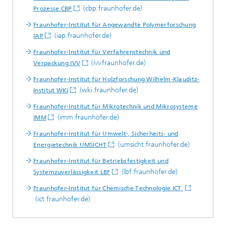
(cbp.fraunhofer.de)
Prozesse CBP
Fraunhofer-Institut für Angewandte Polymerforschung
(iap.fraunhofer.de)
IAP
Fraunhofer-Institut für Verfahrenstechnik und
(ivv.fraunhofer.de)
Verpackung IVV
Fraunhofer-Institut für Holzforschung Wilhelm-Klauditz-
(wki.fraunhofer.de)
Institut WKI
Fraunhofer-Institut für Mikrotechnik und Mikrosysteme
(imm.fraunhofer.de)
IMM
Fraunhofer-Institut für Umwelt-, Sicherheits- und
(umsicht.fraunhofer.de)
Energietechnik UMSICHT
Fraunhofer-Institut für Betriebsfestigkeit und
(lbf.fraunhofer.de)
Systemzuverlässigkeit LBF
Fraunhofer-Institut für Chemische Technologie ICT
(ict.fraunhofer.de)