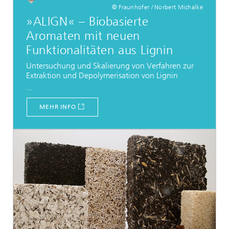
© Fraunhofer / Norbert Michalke
»ALIGN« – Biobasierte
Aromaten mit neuen
Funktionalitäten aus Lignin
Untersuchung und Skalierung von Verfahren zur
Extraktion und Depolymerisation von Lignin
...
MEHR INFO