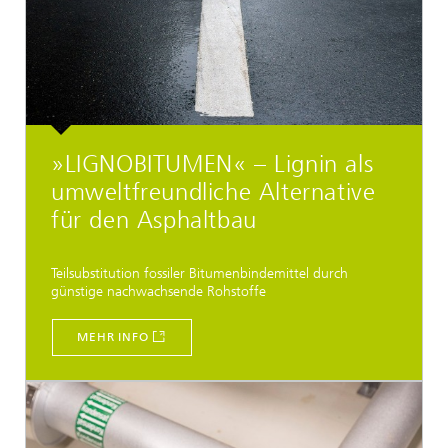
»LIGNOBITUMEN« – Lignin als
umweltfreundliche Alternative
für den Asphaltbau
Teilsubstitution fossiler Bitumenbindemittel durch
günstige nachwachsende Rohstoffe
MEHR INFO