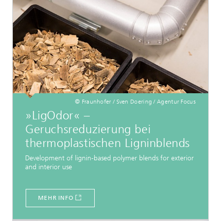
© Fraunhofer / Sven Doering / Agentur Focus
»LigOdor« –
Geruchsreduzierung bei
thermoplastischen Ligninblends
Development of lignin-based polymer blends for exterior
and interior use
MEHR INFO