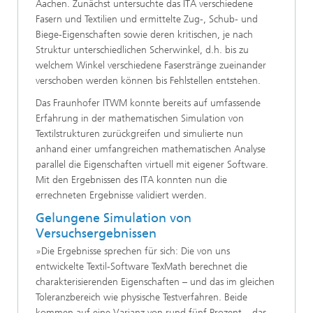
Aachen. Zunächst untersuchte das ITA verschiedene
Fasern und Textilien und ermittelte Zug-, Schub- und
Biege-Eigenschaften sowie deren kritischen, je nach
Struktur unterschiedlichen Scherwinkel, d.h. bis zu
welchem Winkel verschiedene Faserstränge zueinander
verschoben werden können bis Fehlstellen entstehen.
Das Fraunhofer ITWM konnte bereits auf umfassende
Erfahrung in der mathematischen Simulation von
Textilstrukturen zurückgreifen und simulierte nun
anhand einer umfangreichen mathematischen Analyse
parallel die Eigenschaften virtuell mit eigener Software.
Mit den Ergebnissen des ITA konnten nun die
errechneten Ergebnisse validiert werden.
Gelungene Simulation von
Versuchsergebnissen
»Die Ergebnisse sprechen für sich: Die von uns
entwickelte Textil-Software TexMath berechnet die
charakterisierenden Eigenschaften – und das im gleichen
Toleranzbereich wie physische Testverfahren. Beide
kommen auf eine Varianz von rund fünf Prozent – das