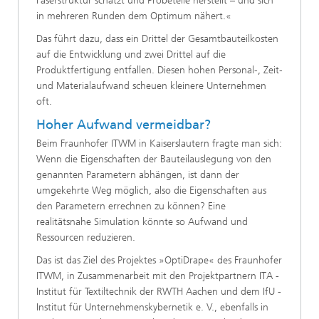
Faserstruktur schätzt und Probeteile herstellt – und sich
in mehreren Runden dem Optimum nähert.«
Das führt dazu, dass ein Drittel der Gesamtbauteilkosten
auf die Entwicklung und zwei Drittel auf die
Produktfertigung entfallen. Diesen hohen Personal-, Zeit-
und Materialaufwand scheuen kleinere Unternehmen
oft.
Hoher Aufwand vermeidbar?
Beim Fraunhofer ITWM in Kaiserslautern fragte man sich:
Wenn die Eigenschaften der Bauteilauslegung von den
genannten Parametern abhängen, ist dann der
umgekehrte Weg möglich, also die Eigenschaften aus
den Parametern errechnen zu können? Eine
realitätsnahe Simulation könnte so Aufwand und
Ressourcen reduzieren.
Das ist das Ziel des Projektes »OptiDrape« des Fraunhofer
ITWM, in Zusammenarbeit mit den Projektpartnern ITA -
Institut für Textiltechnik der RWTH Aachen und dem IfU -
Institut für Unternehmenskybernetik e. V., ebenfalls in