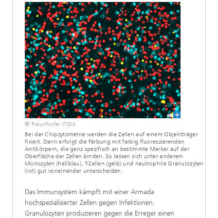
© Fraunhofer ITEM
Bei der Chipzytometrie werden die Zellen auf einem Objektträger
fixiert. Dann erfolgt die Färbung mit farbig fluoreszierenden
Antikörpern, die ganz spezifisch an bestimmte Marker auf der
Oberfläche der Zellen binden. So lassen sich unter anderem
Monozyten (hellblau), T-Zellen (gelb) und neutrophile Granulozyten
(rot) gut voneinander unterscheiden.
Das Immunsystem kämpft mit einer Armada
hochspezialisierter Zellen gegen Infektionen.
Granulozyten produzieren gegen die Erreger einen