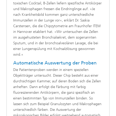
toxischen Cocktail, B-Zellen liefern spezifische Antikörper
und Makrophagen fressen die Eindringlinge auf. »Je
nach Krankheitsbild kommen ganz unterschiedliche
Immunzellen in der Lunge vor«, erklärt Dr. Saskia
Carstensen, die die Chipzytometrie am Fraunhofer ITEM
in Hannover etabliert hat. »Wir untersuchen die Zellen
im ausgehusteten Bronchialsekret, dem sogenannten
Sputum, und in der bronchoalveolären Lavage, die bei
einer Lungenspülung mit Kochsalzlösung gewonnen
wird.«
Automatische Auswertung der Proben
Die Patientenproben werden in einem speziellen
Objektträger untersucht. Dieser Chip besteht aus einer
durchsichtigen Kammer, auf deren Boden sich die Zellen
anheften. Dann erfolgt die Färbung mit farbig
fluoreszierenden Antikörpern, die ganz spezifisch an
einen bestimmten Typ von Immunzellen binden. So
lassen sich zum Beispiel Granulozyten und Makrophagen
unterschiedlich färben. Die Auswertung der
mikroskopischen Bilder erfolgt weitgehend automatisch.