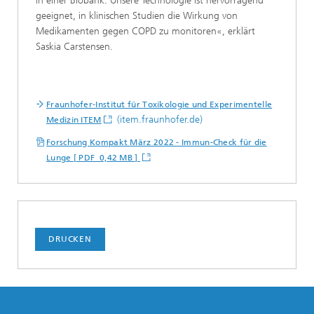
in einer Biobank. Unsere Technologie ist hervorragend
geeignet, in klinischen Studien die Wirkung von
Medikamenten gegen COPD zu monitoren«, erklärt
Saskia Carstensen.
Fraunhofer-Institut für Toxikologie und Experimentelle
(item.fraunhofer.de)
Medizin ITEM
Forschung Kompakt März 2022 - Immun-Check für die
Lunge [ PDF 0,42 MB ]
DRUCKEN