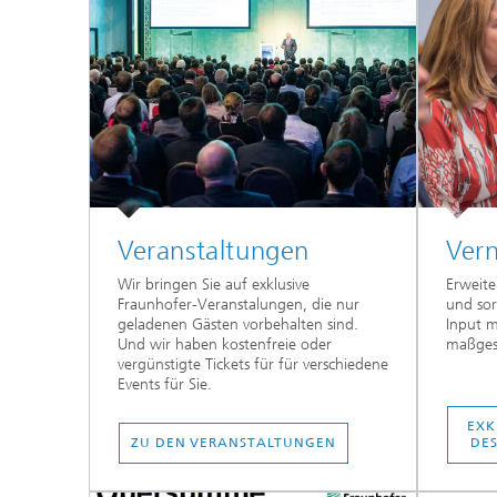
Veranstaltungen
Vern
Wir bringen Sie auf exklusive
Erweite
Fraunhofer-Veranstalungen, die nur
und sor
geladenen Gästen vorbehalten sind.
Input m
Und wir haben kostenfreie oder
maßges
vergünstigte Tickets für für verschiedene
Events für Sie.
EXK
ZU DEN VERANSTALTUNGEN
DES