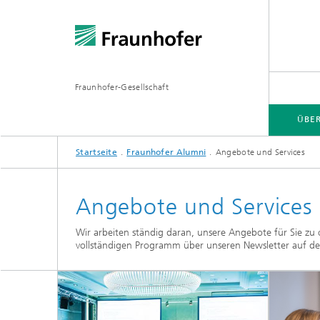
Fraunhofer-Gesellschaft
ÜBE
Startseite
Fraunhofer Alumni
Angebote und Services
ÜBER FRAUNHOFER
INSTITUTE UND EINRICHTUNGEN
FORSCHUNG
Angebote und Services
Fraunhofer-Verbünde
Hightec
Wir arbeiten ständig daran, unsere Angebote für Sie zu 
vollständigen Programm über unseren Newsletter auf d
Fraunhofer-Allianzen
Leitpro
Leistun
Fraunhofer Cluster of Excellence