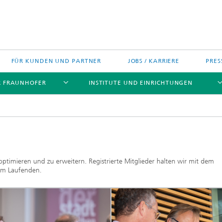
FÜR KUNDEN UND PARTNER
JOBS / KARRIERE
PRES
R FRAUNHOFER
INSTITUTE UND EINRICHTUNGEN
h Agenda Deutschland
Politische Positionen
Europa
optimieren und zu erweitern. Registrierte Mitglieder halten wir mit dem
em Laufenden.
Technologietransfer
jekte
Nord- und Südamerika
gszentren
Asien