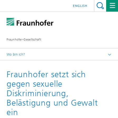
ENGLISH
Fraunhofer-Gesellschaft
Wo bin ich?
Startseite
Fraunhofer setzt sich
Über Fraunhofer
Profil / Struktur
gegen sexuelle
Personal und Unternehmenskultur
Diskriminierung,
Belästigung und Gewalt
ein