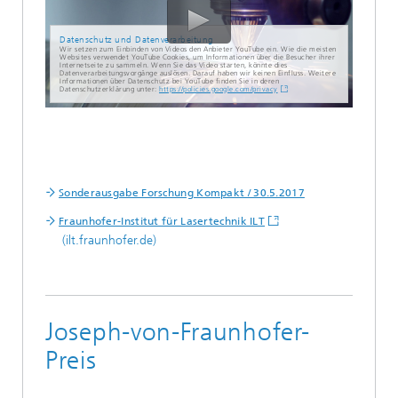
Datenschutz und Datenverarbeitung
Wir setzen zum Einbinden von Videos den Anbieter YouTube ein. Wie die meisten
Websites verwendet YouTube Cookies, um Informationen über die Besucher ihrer
Internetseite zu sammeln. Wenn Sie das Video starten, könnte dies
Datenverarbeitungsvorgänge auslösen. Darauf haben wir keinen Einfluss. Weitere
Informationen über Datenschutz bei YouTube finden Sie in deren
Datenschutzerklärung unter:
https://policies.google.com/privacy
Sonderausgabe Forschung Kompakt / 30.5.2017
Fraunhofer-Institut für Lasertechnik ILT
(ilt.fraunhofer.de)
Joseph-von-Fraunhofer-
Preis