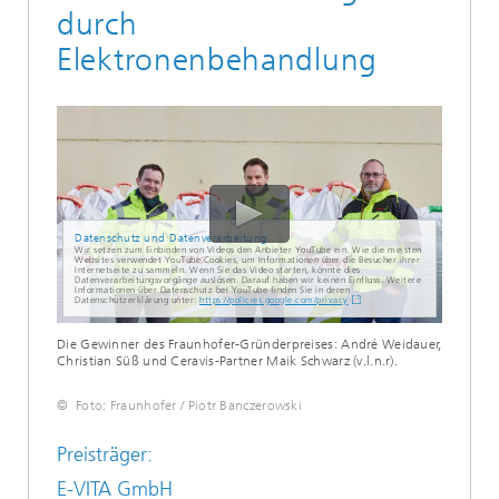
durch
Elektronenbehandlung
Datenschutz und Datenverarbeitung
Wir setzen zum Einbinden von Videos den Anbieter YouTube ein. Wie die meisten
Websites verwendet YouTube Cookies, um Informationen über die Besucher ihrer
Internetseite zu sammeln. Wenn Sie das Video starten, könnte dies
Datenverarbeitungsvorgänge auslösen. Darauf haben wir keinen Einfluss. Weitere
Informationen über Datenschutz bei YouTube finden Sie in deren
Datenschutzerklärung unter:
https://policies.google.com/privacy
Die Gewinner des Fraunhofer-Gründerpreises: André Weidauer,
Christian Süß und Ceravis-Partner Maik Schwarz (v.l.n.r).
© Foto: Fraunhofer / Piotr Banczerowski
Preisträger:
E-VITA GmbH