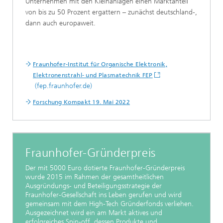
Unternehmen mit den Kleinanlagen einen Marktanteil
von bis zu 50 Prozent ergattern – zunächst deutschland-,
dann auch europaweit.
Fraunhofer-Institut für Organische Elektronik,
Elektronenstrahl- und Plasmatechnik FEP
(fep.fraunhofer.de)
Forschung Kompakt 19. Mai 2022
Fraunhofer-Gründerpreis
Der mit 5000 Euro dotierte Fraunhofer-Gründerpreis
wurde 2015 im Rahmen der gesamtheitlichen
Ausgründungs- und Beteiligungsstrategie der
Fraunhofer-Gesellschaft ins Leben gerufen und wird
gemeinsam mit dem High-Tech Gründerfonds verliehen.
Ausgezeichnet wird ein am Markt aktives und
erfolgreiches Spin-off, dessen Produkte und