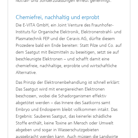
Notfall- und Sonderzulassungen erneut genehmigt.
Chemiefrei, nachhaltig und erprobt
Die E-VITA GmbH, ein Joint Venture des Fraunhofer-
Instituts für Organische Elektronik, Elektronenstrahl- und
Plasmatechnik FEP und der Ceravis AG, dürfte diesem
Prozedere bald ein Ende bereiten: Statt Pilze und Co. auf
dem Saatgut mit Beizmitteln zu beseitigen, setzt sie auf
beschleunigte Elektronen – und schafft damit eine
chemiefreie, nachhaltige, erprobte und wirtschaftliche
Alternative.
Das Prinzip der Elektronenbehandlung ist schnell erklärt:
Das Saatgut wird mit energiereichen Elektronen
beschossen, wobei die Schadorganismen effektiv
abgetötet werden – das Innere des Saatkorns samt
Embryo und Endosperm bleibt vollkommen intakt. Das
Ergebnis: Sauberes Saatgut, das keinerlei schädliche
Stoffe enthält, keine Toxine an Mensch oder Umwelt
abgeben und sogar in Wasserschutzgebieten
ausgebracht werden kann. Auch müssen die Landwirte