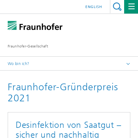
ENGLISH
Fraunhofer-Gesellschaft
Wo bin ich?
Startseite
Fraunhofer-Gründerpreis
Über Fraunhofer
Wissenschaftliche Exzellenz
2021
Desinfektion von Saatgut –
sicher und nachhaltig