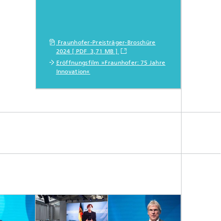
Fraunhofer-Preisträger-Broschüre
2024 [ PDF 3,71 MB ]
Eröffnungsfilm »Fraunhofer: 75 Jahre
Innovation«