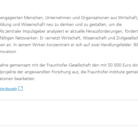
0 engagierten Menschen, Unternehmen und Organisationen aus Wirtschaft
t, Bildung und Wissenschaft neu zu denken und zu gestalten, um die
Als zentraler Impulsgeber analysiert er aktuelle Herausforderungen, fördert
ältigen Netzwerken. Er vernetzt Wirtschaft, Wissenschaft und Zivilgesellsc
en an. In seinem Wirken konzentriert er sich auf zwei Handlungsfelder: B
novation.
i Jahre gemeinsam mit der Fraunhofer-Gesellschaft den mit 50 000 Euro do
undprojekte der angewandten Forschung aus, die Fraunhofer-Institute geme
ationen bearbeiten.
m Verbund«