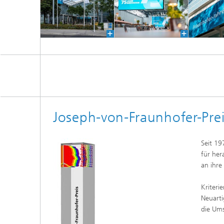
Joseph-von-Fraunhofer-Pre
Seit 19
für her
an ihre
Kriteri
Neuarti
die Ums