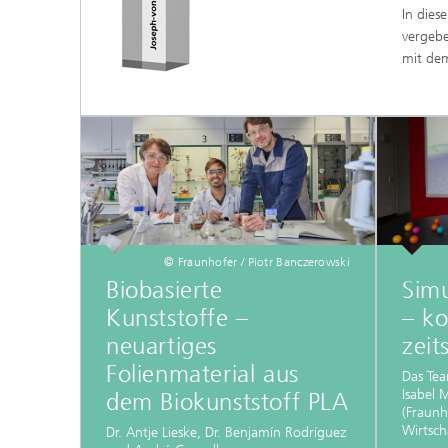
In dies
vergebe
mit dem
© Fraunhofer / Piotr Banczerowski
Biobasierte
Sim
Kunststoffe –
– k
neuartiges
zeit
Folienmaterial aus
Das Tea
Isabel 
dem Biokunststoff PLA
(Fraunh
Wirtsc
Dr. Antje Lieske, Dr. Benjamín Rodríguez