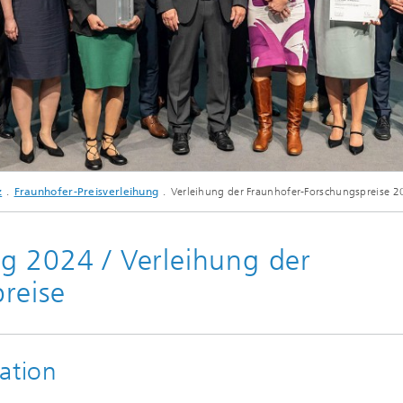
© Marc Conzelmann
z
Fraunhofer-Preisverleihung
Verleihung der Fraunhofer-Forschungspreise 
Fraunhofer-Jahrestagung 2024 mit Fraunhofer-Präsident Prof. Dr.-Ing. Holger Hans
g 2024 / Verleihung der
reise
ation