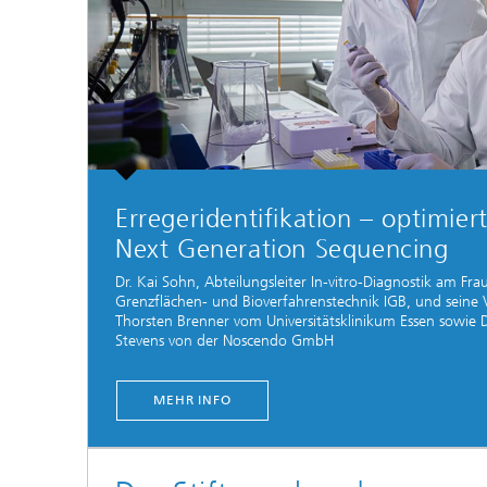
Erregeridentifikation – optimie
Next Generation Sequencing
Dr. Kai Sohn, Abteilungsleiter In-vitro-Diagnostik am Frau
Grenzflächen- und Bioverfahrenstechnik IGB, und seine 
Thorsten Brenner vom Universitätsklinikum Essen sowie Dr
Stevens von der Noscendo GmbH
MEHR INFO