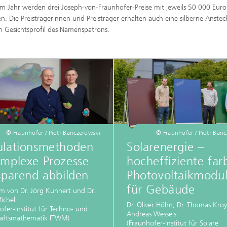
em Jahr werden drei Joseph-von-Fraunhofer-Preise mit jeweils 50 000 Euro
n. Die Preisträgerinnen und Preisträger erhalten auch eine silberne Anstec
 Gesichtsprofil des Namenspatrons.
© Fraunhofer / Piotr Banczerowski
© Fraunhofer / Piotr Ban
ulationsmethoden
Solarenergie –
omplexe Prozesse
hocheffiziente far
sparend abbilden
Photovoltaikmodu
für Gebäude
m von Dr. Jörg Kuhnert und Dr.
Michel
Dr. Oliver Höhn, Dr. Thomas Kro
ofer-Institut für Techno- und
Andreas Wessels
haftsmathematik ITWM)
(Fraunhofer-Institut für Solare