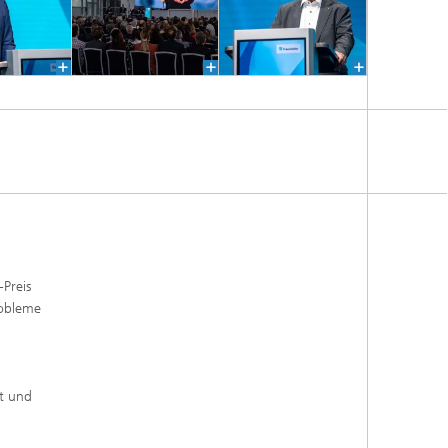
-Preis
robleme
tt und