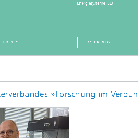
Energiesysteme ISE)
EHR INFO
MEHR INFO
ifterverbandes »Forschung im Verb