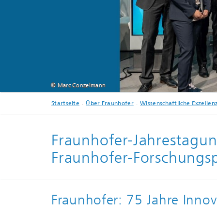
© Marc Conzelmann
Startseite
Über Fraunhofer
Wissenschaftliche Exzellen
Die Preisträgerinnen und Preisträger der 
Fraunhofer-Jahrestagun
Fraunhofer-Forschungsp
Fraunhofer: 75 Jahre Innov