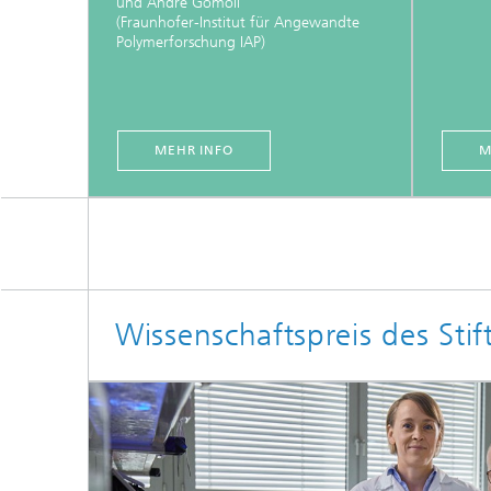
und André Gomoll
(Fraunhofer-Institut für Angewandte
Polymerforschung IAP)
MEHR INFO
M
Wissenschaftspreis des St