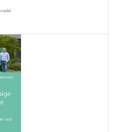
knadel
czerowski
bige
le
yer und