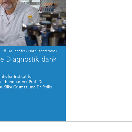
© Fraunhofer / Piotr Banczerowski
rte Diagnostik dank
nhofer-Institut für
Verbundpartner Prof. Dr.
. Silke Grumaz und Dr. Philip